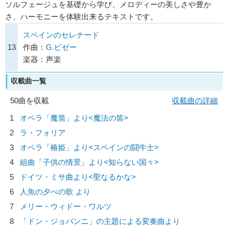
ソルフェージュを基礎から学び、メロディーの美しさや豊か
さ、ハーモニーを体験出来るテキストです。
スペインのセレナード
13
作曲：
G.ビゼー
楽器：声楽
収載曲一覧
50曲を収載
収載曲の詳細
1
オペラ「魔笛」より<魔法の笛>
2
ラ・フォリア
3
オペラ「椿姫」より<スペインの闘牛士>
4
組曲「子供の情景」より<知らない国々>
5
ドイツ・ミサ曲より<聖なるかな>
6
人魚の夕べの歌 より
7
メリー・ウィドー・ワルツ
8
「ドン・ジョバンニ」の主題による変奏曲より