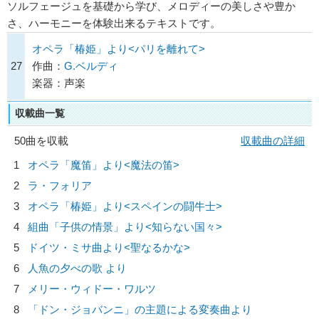
ソルフェージュを基礎から学び、メロディーの美しさや豊か
さ、ハーモニーを体験出来るテキストです。
オペラ「椿姫」より<パリを離れて>
27
作曲：
G.ベルディ
楽器：声楽
収載曲一覧
50曲を収載
収載曲の詳細
1
オペラ「魔笛」より<魔法の笛>
2
ラ・フォリア
3
オペラ「椿姫」より<スペインの闘牛士>
4
組曲「子供の情景」より<知らない国々>
5
ドイツ・ミサ曲より<聖なるかな>
6
人魚の夕べの歌 より
7
メリー・ウィドー・ワルツ
8
「ドン・ジョバンニ」の主題による変奏曲より