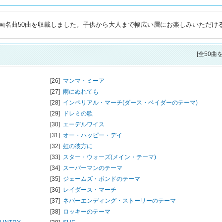
画名曲50曲を収載しました。子供から大人まで幅広い層にお楽しみいただけ
[全50曲
[26]
マンマ・ミーア
[27]
雨にぬれても
[28]
インペリアル・マーチ(ダース・ベイダーのテーマ)
[29]
ドレミの歌
[30]
エーデルワイス
[31]
オー・ハッピー・デイ
[32]
虹の彼方に
[33]
スター・ウォーズ(メイン・テーマ)
[34]
スーパーマンのテーマ
[35]
ジェームズ・ボンドのテーマ
[36]
レイダース・マーチ
[37]
ネバーエンディング・ストーリーのテーマ
[38]
ロッキーのテーマ