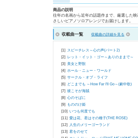
商品の説明
往年の名画から近年の話題作まで、厳選した映
さしいピアノソロアレンジでお届けします。
収載曲一覧
収載曲の詳細を見る
[1]
スピーチレス～心の声(パート2)
[2]
レット・イット・ゴー～ありのままで～
[3]
美女と野獣
[4]
ホール・ニュー・ワールド
[5]
サークル・オブ・ライフ
[6]
どこまでも ～How Far I'll Go～(劇中歌)
[7]
彼こそが海賊
[8]
心のそばに
[9]
もののけ姫
[10]
いつも何度でも
[11]
愛は花、君はその種子(THE ROSE)
[12]
人生のメリーゴーランド
[13]
君をのせて