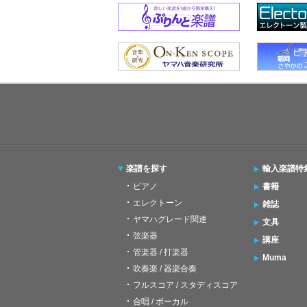
楽譜を探す
輸入楽譜特
ピアノ
書籍
エレクトーン
雑誌
ヤマハグレード関連
文具
弦楽器
講座
管楽器 / 打楽器
Muma
吹奏楽 / 器楽合奏
フルスコア / スタディスコア
合唱 / ボーカル