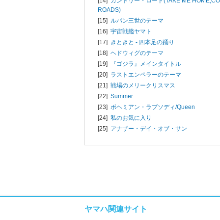
[14]
カントリー・ロード(TAKE ME HOME,CO
ROADS)
[15]
ルパン三世のテーマ
[16]
宇宙戦艦ヤマト
[17]
きときと - 四本足の踊り
[18]
ヘドウィグのテーマ
[19]
『ゴジラ』メインタイトル
[20]
ラストエンペラーのテーマ
[21]
戦場のメリークリスマス
[22]
Summer
[23]
ボヘミアン・ラプソディ/
Queen
[24]
私のお気に入り
[25]
アナザー・デイ・オブ・サン
ヤマハ関連サイト