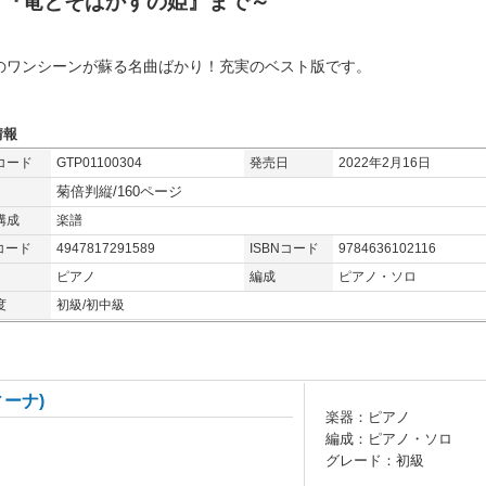
ら『竜とそばかすの姫』まで～
のワンシーンが蘇る名曲ばかり！充実のベスト版です。
情報
コード
GTP01100304
発売日
2022年2月16日
菊倍判縦/160ページ
構成
楽譜
コード
4947817291589
ISBNコード
9784636102116
ピアノ
編成
ピアノ・ソロ
度
初級/初中級
ーナ)
楽器：ピアノ
編成：ピアノ・ソロ
グレード：初級