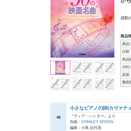
か
感動
商品
商品
仕様
商品
JAN
楽器
難易
小さなピアノの詩(カヴァティ
『ディア・ハンター』より
48
作曲：
STANLEY MYERS
編曲：小島 紀代美