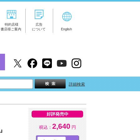
特約店様
広告
書店様ご案内
について
English
詳細検索
好評発売中
2,640
税込：
円
ト』