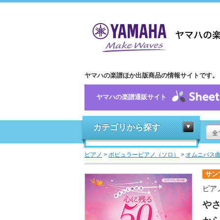
ヤマハの楽譜ほか出版商品の情報サイトです。
ヤマハの楽譜通販サイト
カテゴリから探す
全
ピアノ
>
ポピュラーピアノ（ソロ）
>
オムニバス
サン
ピア
やさ