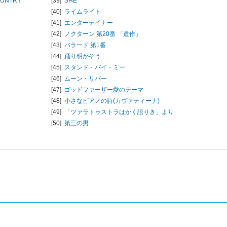
UNTRY
[39]
SHE
[40]
ライムライト
[41]
エンターテイナー
[42]
ノクターン 第20番 「遺作」
[43]
バラード 第1番
[44]
踊り明かそう
[45]
スタンド・バイ・ミー
[46]
ムーン・リバー
[47]
ゴッドファーザー愛のテーマ
[48]
小さなピアノの詩(カヴァティーナ)
[49]
「ツァラトゥストラはかく語りき」より
[50]
第三の男