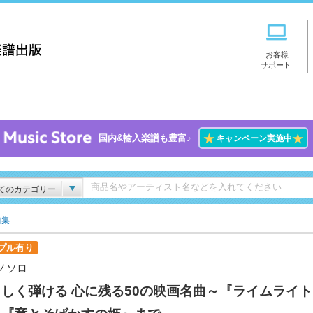
お客様
サポート
★
★
国内&輸入楽譜も豊富♪
キャンペーン実施中
てのカテゴリー
曲集
プル有り
ノソロ
しく弾ける 心に残る50の映画名曲～『ライムライ