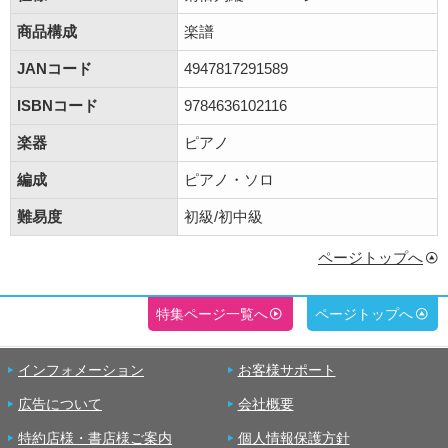
商品構成
楽譜
JANコード
4947817291589
ISBNコード
9784636102116
楽器
ピアノ
編成
ピアノ・ソロ
難易度
初級/初中級
ページトップへ
特集ページ一覧へ
ページトップへ
インフォメーション
お客様サポート
広告について
会社概要
特約店様・書店様ご案内
個人情報保護方針