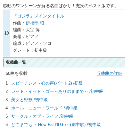
感動のワンシーンが蘇る名曲ばかり！充実のベスト版です。
『ゴジラ』メインタイトル
作曲：
伊福部 昭
編曲：大宝 博
19
楽器：ピアノ
編成：ピアノ・ソロ
グレード：初中級
収載曲一覧
50曲を収載
収載曲の詳細
1
スピーチレス～心の声(パート2) /初級
2
レット・イット・ゴー～ありのままで～ /初中級
3
美女と野獣 /初中級
4
ホール・ニュー・ワールド /初中級
5
サークル・オブ・ライフ /初中級
6
どこまでも ～How Far I'll Go～(劇中歌) /初中級