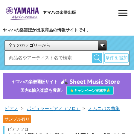
ヤマハの楽譜ほか出版商品の情報サイトです。
条件を追加
ヤマハの楽譜通販サイト
国内&輸入楽譜も豊富♪
★
★
キャンペーン実施中
ピアノ
>
ポピュラーピアノ（ソロ）
>
オムニバス曲集
サンプル有り
ピアノソロ