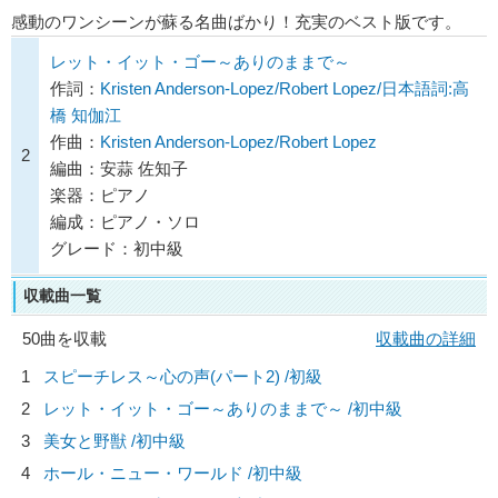
感動のワンシーンが蘇る名曲ばかり！充実のベスト版です。
レット・イット・ゴー～ありのままで～
作詞：
Kristen Anderson-Lopez/Robert Lopez/日本語詞:高
橋 知伽江
作曲：
Kristen Anderson-Lopez/Robert Lopez
2
編曲：安蒜 佐知子
楽器：ピアノ
編成：ピアノ・ソロ
グレード：初中級
収載曲一覧
50曲を収載
収載曲の詳細
1
スピーチレス～心の声(パート2) /初級
2
レット・イット・ゴー～ありのままで～ /初中級
3
美女と野獣 /初中級
4
ホール・ニュー・ワールド /初中級