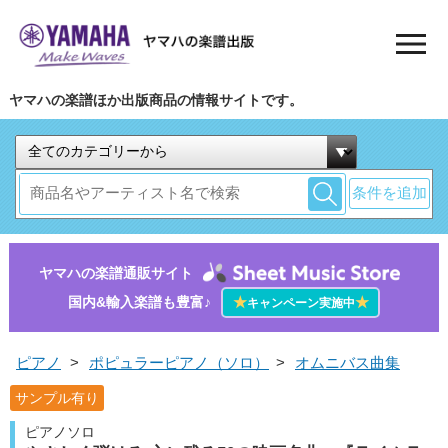
ヤマハの楽譜ほか出版商品の情報サイトです。
条件を追加
ヤマハの楽譜通販サイト
国内&輸入楽譜も豊富♪
★
★
キャンペーン実施中
ピアノ
>
ポピュラーピアノ（ソロ）
>
オムニバス曲集
サンプル有り
ピアノソロ