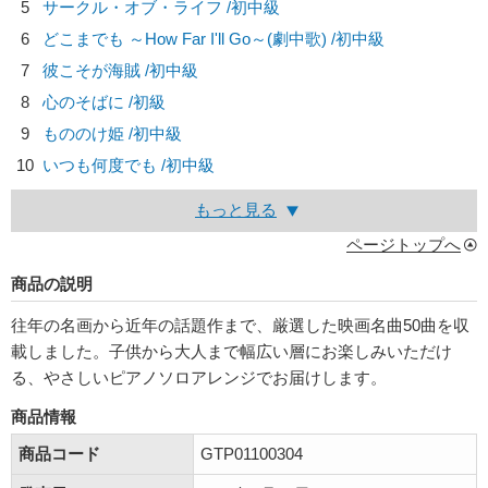
5
サークル・オブ・ライフ /初中級
6
どこまでも ～How Far I'll Go～(劇中歌) /初中級
7
彼こそが海賊 /初中級
8
心のそばに /初級
9
もののけ姫 /初中級
10
いつも何度でも /初中級
もっと見る
ページトップへ
商品の説明
往年の名画から近年の話題作まで、厳選した映画名曲50曲を収
載しました。子供から大人まで幅広い層にお楽しみいただけ
る、やさしいピアノソロアレンジでお届けします。
商品情報
商品コード
GTP01100304