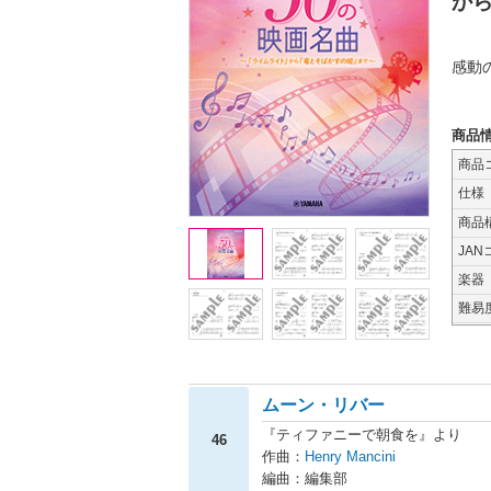
か
感動
商品
商品
仕様
商品
JAN
楽器
難易
ムーン・リバー
『ティファニーで朝食を』より
46
作曲：
Henry Mancini
編曲：編集部