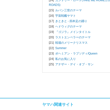
[14]
カントリー・ロード(TAKE ME HOME,CO
ROADS)
[15]
ルパン三世のテーマ
[16]
宇宙戦艦ヤマト
[17]
きときと - 四本足の踊り
[18]
ヘドウィグのテーマ
[19]
『ゴジラ』メインタイトル
[20]
ラストエンペラーのテーマ
[21]
戦場のメリークリスマス
[22]
Summer
[23]
ボヘミアン・ラプソディ/
Queen
[24]
私のお気に入り
[25]
アナザー・デイ・オブ・サン
ヤマハ関連サイト