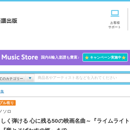
お客様
サポート
★
★
国内&輸入楽譜も豊富♪
キャンペーン実施中
てのカテゴリー
曲集
プル有り
ノソロ
しく弾ける 心に残る50の映画名曲～『ライムライ