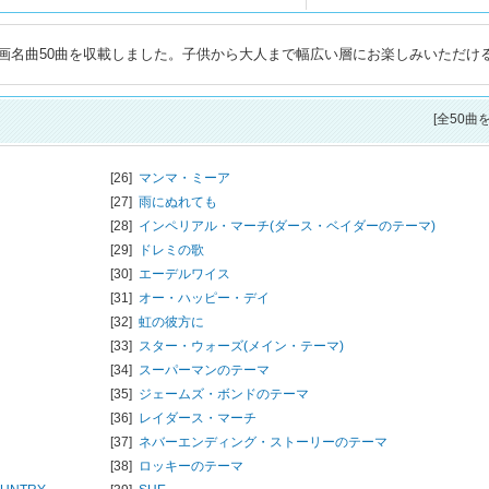
画名曲50曲を収載しました。子供から大人まで幅広い層にお楽しみいただけ
[全50曲
[26]
マンマ・ミーア
[27]
雨にぬれても
[28]
インペリアル・マーチ(ダース・ベイダーのテーマ)
[29]
ドレミの歌
[30]
エーデルワイス
[31]
オー・ハッピー・デイ
[32]
虹の彼方に
[33]
スター・ウォーズ(メイン・テーマ)
[34]
スーパーマンのテーマ
[35]
ジェームズ・ボンドのテーマ
[36]
レイダース・マーチ
[37]
ネバーエンディング・ストーリーのテーマ
[38]
ロッキーのテーマ