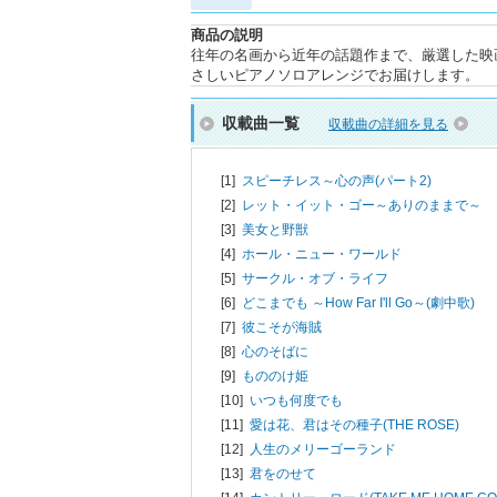
商品の説明
往年の名画から近年の話題作まで、厳選した映
さしいピアノソロアレンジでお届けします。
収載曲一覧
収載曲の詳細を見る
[1]
スピーチレス～心の声(パート2)
[2]
レット・イット・ゴー～ありのままで～
[3]
美女と野獣
[4]
ホール・ニュー・ワールド
[5]
サークル・オブ・ライフ
[6]
どこまでも ～How Far I'll Go～(劇中歌)
[7]
彼こそが海賊
[8]
心のそばに
[9]
もののけ姫
[10]
いつも何度でも
[11]
愛は花、君はその種子(THE ROSE)
[12]
人生のメリーゴーランド
[13]
君をのせて