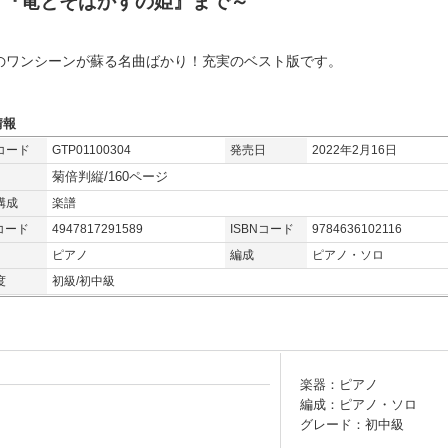
ら『竜とそばかすの姫』まで～
のワンシーンが蘇る名曲ばかり！充実のベスト版です。
情報
コード
GTP01100304
発売日
2022年2月16日
菊倍判縦/160ページ
構成
楽譜
コード
4947817291589
ISBNコード
9784636102116
ピアノ
編成
ピアノ・ソロ
度
初級/初中級
楽器：ピアノ
編成：ピアノ・ソロ
グレード：初中級