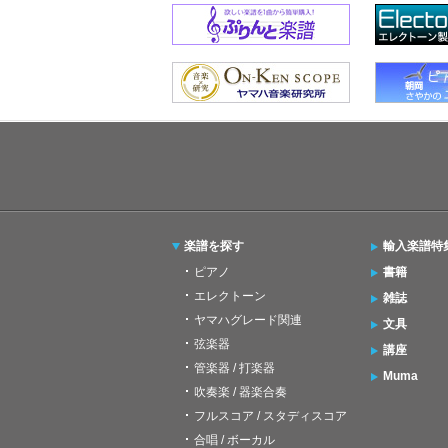
楽譜を探す
輸入楽譜特
ピアノ
書籍
エレクトーン
雑誌
ヤマハグレード関連
文具
弦楽器
講座
管楽器 / 打楽器
Muma
吹奏楽 / 器楽合奏
フルスコア / スタディスコア
合唱 / ボーカル