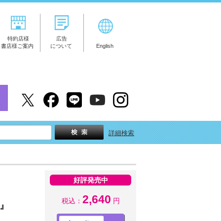
特約店様
広告
書店様ご案内
について
English
詳細検索
好評発売中
2,640
税込：
円
ト』