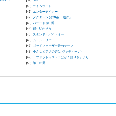
UNTRY
[39]
SHE
[40]
ライムライト
[41]
エンターテイナー
[42]
ノクターン 第20番 「遺作」
[43]
バラード 第1番
[44]
踊り明かそう
[45]
スタンド・バイ・ミー
[46]
ムーン・リバー
[47]
ゴッドファーザー愛のテーマ
[48]
小さなピアノの詩(カヴァティーナ)
[49]
「ツァラトゥストラはかく語りき」より
[50]
第三の男