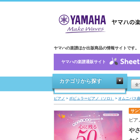
ヤマハの楽譜ほか出版商品の情報サイトです。
ヤマハの楽譜通販サイト
カテゴリから探す
全
ピアノ
>
ポピュラーピアノ（ソロ）
>
オムニバス
サン
ピア
やさ