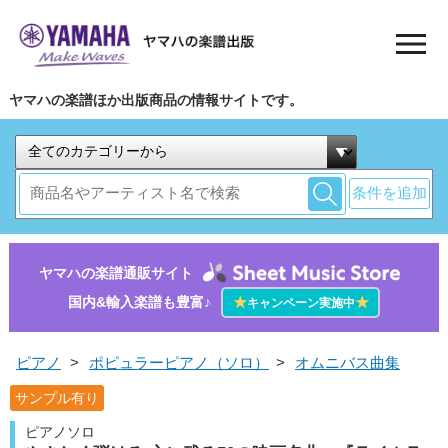
ヤマハの楽譜ほか出版商品の情報サイトです。
条件を追加
ヤマハの楽譜通販サイト
国内&輸入楽譜も豊富♪
★
★
キャンペーン実施中
ピアノ
>
ポピュラーピアノ（ソロ）
>
オムニバス曲集
サンプル有り
ピアノソロ