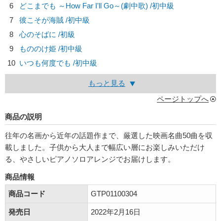
6
どこまでも ～How Far I'll Go～(劇中歌) /初中級
7
彼こそが海賊 /初中級
8
心のそばに /初級
9
もののけ姫 /初中級
10
いつも何度でも /初中級
もっと見る
ページトップへ
商品の説明
往年の名画から近年の話題作まで、厳選した映画名曲50曲を収
載しました。子供から大人まで幅広い層にお楽しみいただけ
る、やさしいピアノソロアレンジでお届けします。
商品情報
商品コード
GTP01100304
発売日
2022年2月16日