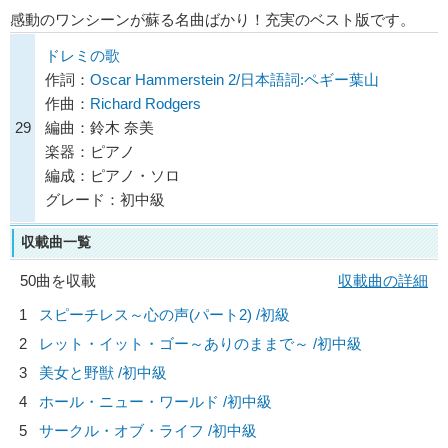
感動のワンシーンが蘇る名曲ばかり！充実のベスト版です。
ドレミの歌
作詞：
Oscar Hammerstein 2/日本語詞:ペギー葉山
作曲：
Richard Rodgers
29
編曲：鈴木 奈美
楽器：ピアノ
編成：ピアノ・ソロ
グレード：初中級
収載曲一覧
50曲を収載
収載曲の詳細
1
スピーチレス～心の声(パート2) /初級
2
レット・イット・ゴー～ありのままで～ /初中級
3
美女と野獣 /初中級
4
ホール・ニュー・ワールド /初中級
5
サークル・オブ・ライフ /初中級