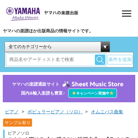
ヤマハの楽譜ほか出版商品の情報サイトです。
条件を追加
ヤマハの楽譜通販サイト
国内&輸入楽譜も豊富♪
★
★
キャンペーン実施中
ピアノ
>
ポピュラーピアノ（ソロ）
>
オムニバス曲集
サンプル有り
ピアノソロ