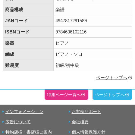
商品構成
楽譜
JANコード
4947817291589
ISBNコード
9784636102116
楽器
ピアノ
編成
ピアノ・ソロ
難易度
初級/初中級
ページトップへ
特集ページ一覧へ
ページトップへ
インフォメーション
お客様サポート
広告について
会社概要
特約店様・書店様ご案内
個人情報保護方針