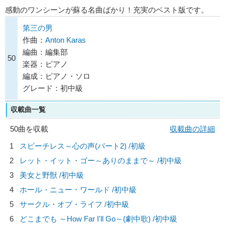
感動のワンシーンが蘇る名曲ばかり！充実のベスト版です。
第三の男
作曲：
Anton Karas
編曲：編集部
50
楽器：ピアノ
編成：ピアノ・ソロ
グレード：初中級
収載曲一覧
50曲を収載
収載曲の詳細
1
スピーチレス～心の声(パート2) /初級
2
レット・イット・ゴー～ありのままで～ /初中級
3
美女と野獣 /初中級
4
ホール・ニュー・ワールド /初中級
5
サークル・オブ・ライフ /初中級
6
どこまでも ～How Far I'll Go～(劇中歌) /初中級