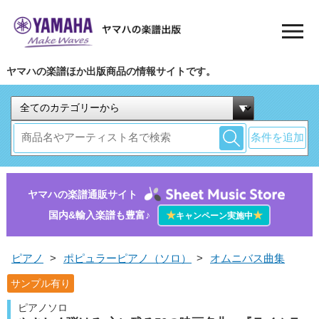
ヤマハの楽譜ほか出版商品の情報サイトです。
条件を追加
ヤマハの楽譜通販サイト
国内&輸入楽譜も豊富♪
★
★
キャンペーン実施中
ピアノ
>
ポピュラーピアノ（ソロ）
>
オムニバス曲集
サンプル有り
ピアノソロ