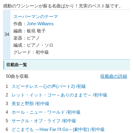
感動のワンシーンが蘇る名曲ばかり！充実のベスト版です。
スーパーマンのテーマ
作曲：
John Williams
編曲：板垣 敬子
34
楽器：ピアノ
編成：ピアノ・ソロ
グレード：初中級
収載曲一覧
50曲を収載
収載曲の詳細
1
スピーチレス～心の声(パート2) /初級
2
レット・イット・ゴー～ありのままで～ /初中級
3
美女と野獣 /初中級
4
ホール・ニュー・ワールド /初中級
5
サークル・オブ・ライフ /初中級
6
どこまでも ～How Far I'll Go～(劇中歌) /初中級