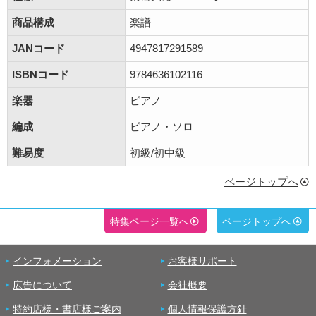
商品構成
楽譜
JANコード
4947817291589
ISBNコード
9784636102116
楽器
ピアノ
編成
ピアノ・ソロ
難易度
初級/初中級
ページトップへ
特集ページ一覧へ
ページトップへ
インフォメーション
お客様サポート
広告について
会社概要
特約店様・書店様ご案内
個人情報保護方針