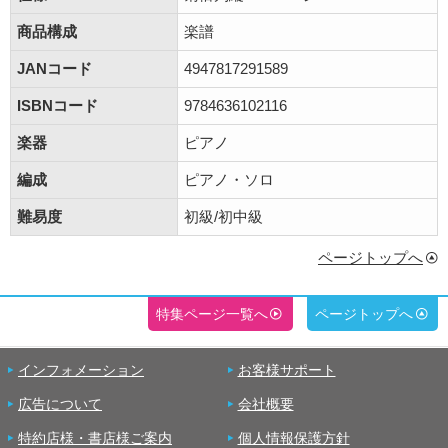
商品構成
楽譜
JANコード
4947817291589
ISBNコード
9784636102116
楽器
ピアノ
編成
ピアノ・ソロ
難易度
初級/初中級
ページトップへ
特集ページ一覧へ
ページトップへ
インフォメーション
お客様サポート
広告について
会社概要
特約店様・書店様ご案内
個人情報保護方針