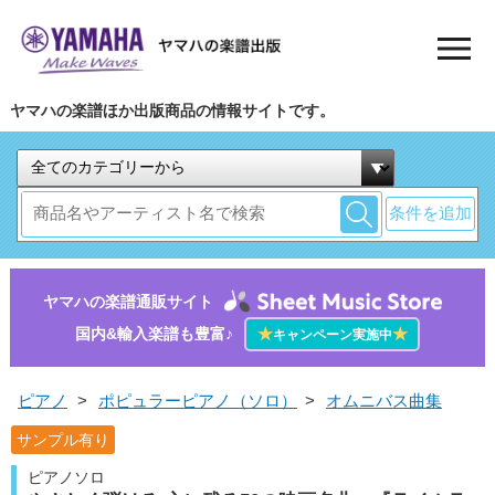
ヤマハの楽譜ほか出版商品の情報サイトです。
条件を追加
ヤマハの楽譜通販サイト
国内&輸入楽譜も豊富♪
★
★
キャンペーン実施中
ピアノ
>
ポピュラーピアノ（ソロ）
>
オムニバス曲集
サンプル有り
ピアノソロ