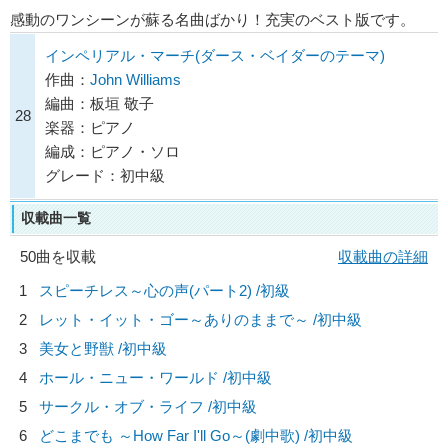
感動のワンシーンが蘇る名曲ばかり！充実のベスト版です。
インペリアル・マーチ(ダース・ベイダーのテーマ)
作曲：
John Williams
編曲：板垣 敬子
28
楽器：ピアノ
編成：ピアノ・ソロ
グレード：初中級
収載曲一覧
50曲を収載
収載曲の詳細
1
スピーチレス～心の声(パート2) /初級
2
レット・イット・ゴー～ありのままで～ /初中級
3
美女と野獣 /初中級
4
ホール・ニュー・ワールド /初中級
5
サークル・オブ・ライフ /初中級
6
どこまでも ～How Far I'll Go～(劇中歌) /初中級