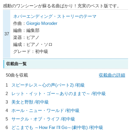
感動のワンシーンが蘇る名曲ばかり！充実のベスト版です。
ネバーエンディング・ストーリーのテーマ
作曲：
Giorgio Moroder
編曲：編集部
37
楽器：ピアノ
編成：ピアノ・ソロ
グレード：初中級
収載曲一覧
50曲を収載
収載曲の詳細
1
スピーチレス～心の声(パート2) /初級
2
レット・イット・ゴー～ありのままで～ /初中級
3
美女と野獣 /初中級
4
ホール・ニュー・ワールド /初中級
5
サークル・オブ・ライフ /初中級
6
どこまでも ～How Far I'll Go～(劇中歌) /初中級