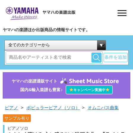
ヤマハの楽譜ほか出版商品の情報サイトです。
条件を追加
ヤマハの楽譜通販サイト
国内&輸入楽譜も豊富♪
★
★
キャンペーン実施中
ピアノ
>
ポピュラーピアノ（ソロ）
>
オムニバス曲集
サンプル有り
ピアノソロ