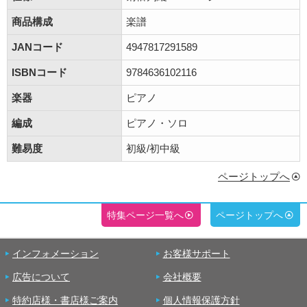
商品構成
楽譜
JANコード
4947817291589
ISBNコード
9784636102116
楽器
ピアノ
編成
ピアノ・ソロ
難易度
初級/初中級
ページトップへ
特集ページ一覧へ
ページトップへ
インフォメーション
お客様サポート
広告について
会社概要
特約店様・書店様ご案内
個人情報保護方針