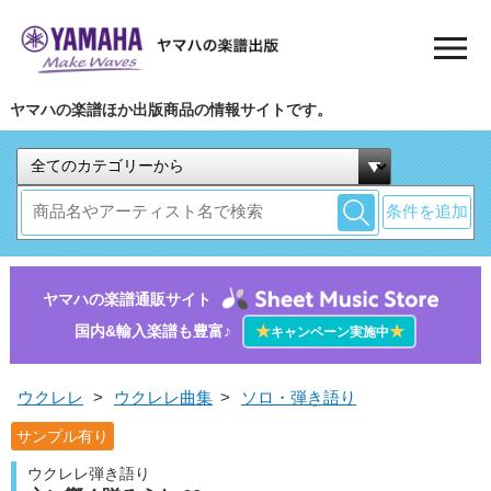
ヤマハの楽譜ほか出版商品の情報サイトです。
条件を追加
ヤマハの楽譜通販サイト
国内&輸入楽譜も豊富♪
★
★
キャンペーン実施中
ウクレレ
>
ウクレレ曲集
>
ソロ・弾き語り
サンプル有り
ウクレレ弾き語り