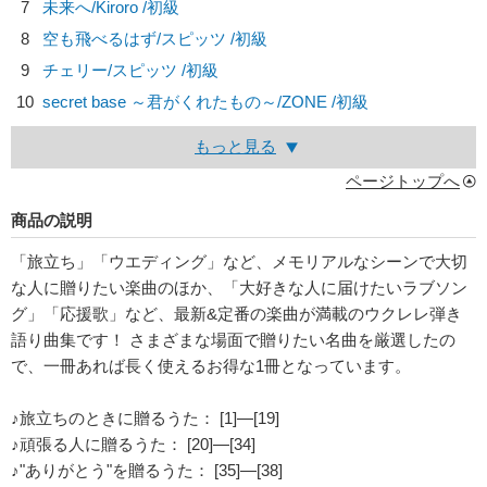
7
未来へ/
Kiroro
/初級
8
空も飛べるはず/
スピッツ
/初級
9
チェリー/
スピッツ
/初級
10
secret base ～君がくれたもの～/
ZONE
/初級
もっと見る
ページトップへ
商品の説明
「旅立ち」「ウエディング」など、メモリアルなシーンで大切
な人に贈りたい楽曲のほか、「大好きな人に届けたいラブソン
グ」「応援歌」など、最新&定番の楽曲が満載のウクレレ弾き
語り曲集です！ さまざまな場面で贈りたい名曲を厳選したの
で、一冊あれば長く使えるお得な1冊となっています。
♪旅立ちのときに贈るうた： [1]―[19]
♪頑張る人に贈るうた： [20]―[34]
♪"ありがとう"を贈るうた： [35]―[38]