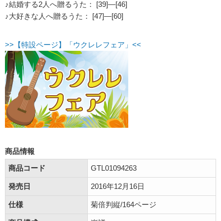
♪結婚する2人へ贈るうた： [39]―[46]
♪大好きな人へ贈るうた： [47]―[60]
>>【特設ページ】「ウクレレフェア」<<
商品情報
商品コード
GTL01094263
発売日
2016年12月16日
仕様
菊倍判縦/164ページ