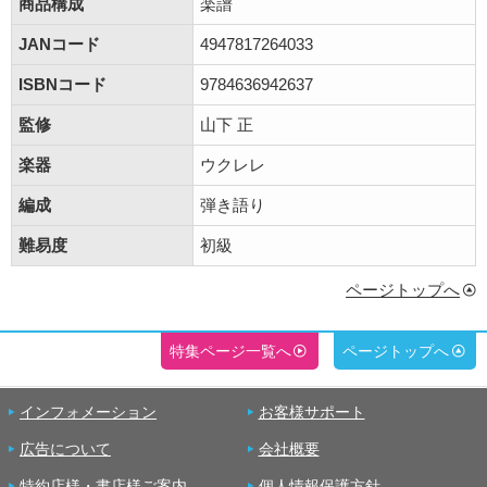
商品構成
楽譜
JANコード
4947817264033
ISBNコード
9784636942637
監修
山下 正
楽器
ウクレレ
編成
弾き語り
難易度
初級
ページトップへ
特集ページ一覧へ
ページトップへ
インフォメーション
お客様サポート
広告について
会社概要
特約店様・書店様ご案内
個人情報保護方針