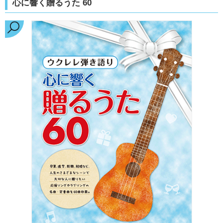
心に響く贈るうた 60