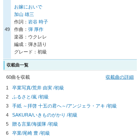
お嫁においで
加山 雄三
作詞：
岩谷 時子
49
作曲：
弾 厚作
楽器：ウクレレ
編成：弾き語り
グレード：初級
収載曲一覧
60曲を収載
収載曲の詳細
1
卒業写真/
荒井 由実
/初級
2
ふるさと/
嵐
/初級
3
手紙 ～拝啓 十五の君へ～/
アンジェラ・アキ
/初級
4
SAKURA/
いきものがかり
/初級
5
贈る言葉/
海援隊
/初級
6
卒業/
尾崎 豊
/初級