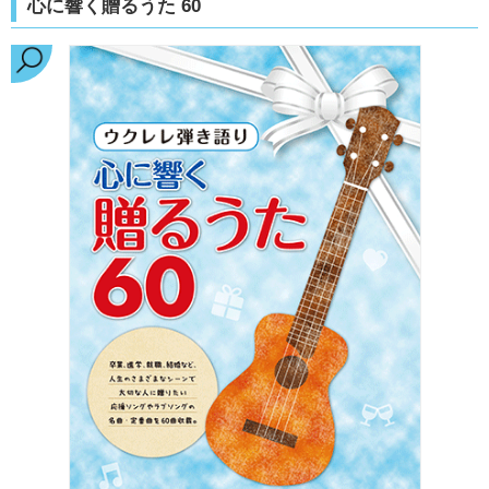
心に響く贈るうた 60