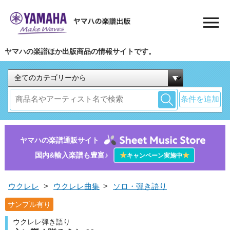
ヤマハの楽譜ほか出版商品の情報サイトです。
条件を追加
ヤマハの楽譜通販サイト
国内&輸入楽譜も豊富♪
★
★
キャンペーン実施中
ウクレレ
>
ウクレレ曲集
>
ソロ・弾き語り
サンプル有り
ウクレレ弾き語り