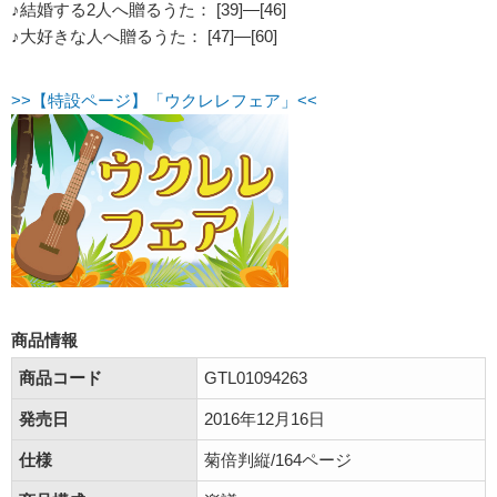
♪結婚する2人へ贈るうた： [39]―[46]
♪大好きな人へ贈るうた： [47]―[60]
>>【特設ページ】「ウクレレフェア」<<
商品情報
商品コード
GTL01094263
発売日
2016年12月16日
仕様
菊倍判縦/164ページ