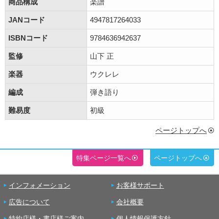
商品構成
楽譜
JANコード
4947817264033
ISBNコード
9784636942637
監修
山下 正
楽器
ウクレレ
編成
弾き語り
難易度
初級
ページトップへ
特集ページ一覧へ
ページトップへ
インフォメーション
お客様サポート
広告について
会社概要
特約店様・書店様ご案内
個人情報保護方針