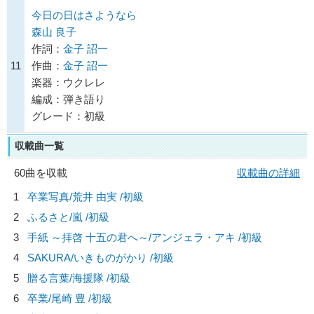
今日の日はさようなら
森山 良子
作詞：
金子 詔一
11
作曲：
金子 詔一
楽器：ウクレレ
編成：弾き語り
グレード：初級
収載曲一覧
60曲を収載
収載曲の詳細
1
卒業写真/
荒井 由実
/初級
2
ふるさと/
嵐
/初級
3
手紙 ～拝啓 十五の君へ～/
アンジェラ・アキ
/初級
4
SAKURA/
いきものがかり
/初級
5
贈る言葉/
海援隊
/初級
6
卒業/
尾崎 豊
/初級