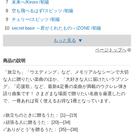
7
未来へ/
Kiroro
/初級
8
空も飛べるはず/
スピッツ
/初級
9
チェリー/
スピッツ
/初級
10
secret base ～君がくれたもの～/
ZONE
/初級
もっと見る
ページトップへ
商品の説明
「旅立ち」「ウエディング」など、メモリアルなシーンで大切
な人に贈りたい楽曲のほか、「大好きな人に届けたいラブソン
グ」「応援歌」など、最新&定番の楽曲が満載のウクレレ弾き
語り曲集です！ さまざまな場面で贈りたい名曲を厳選したの
で、一冊あれば長く使えるお得な1冊となっています。
♪旅立ちのときに贈るうた： [1]―[19]
♪頑張る人に贈るうた： [20]―[34]
♪"ありがとう"を贈るうた： [35]―[38]