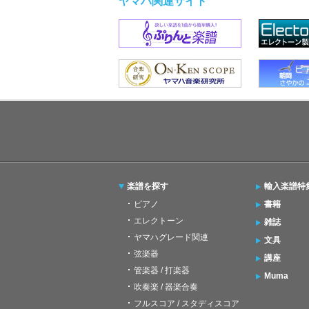
ヤマハ関連サイト
楽譜を探す
輸入楽譜特
ピアノ
書籍
エレクトーン
雑誌
ヤマハグレード関連
文具
弦楽器
講座
管楽器 / 打楽器
Muma
吹奏楽 / 器楽合奏
フルスコア / スタディスコア