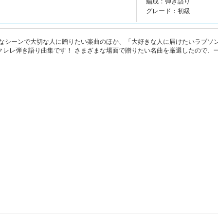
編成：弾き語り
グレード：初級
なシーンで大切な人に贈りたい楽曲のほか、「大好きな人に届けたいラブソ
クレレ弾き語り曲集です！ さまざまな場面で贈りたい名曲を厳選したので、