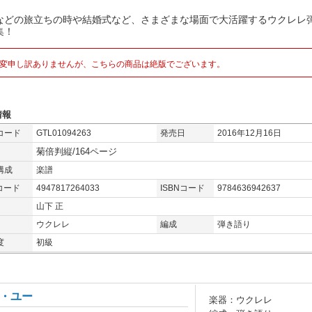
などの旅立ちの時や結婚式など、さまざまな場面で大活躍するウクレレ
集！
変申し訳ありませんが、こちらの商品は絶版でございます。
情報
コード
GTL01094263
発売日
2016年12月16日
菊倍判縦/164ページ
構成
楽譜
コード
4947817264033
ISBNコード
9784636942637
山下 正
ウクレレ
編成
弾き語り
度
初級
・ユー
楽器：ウクレレ