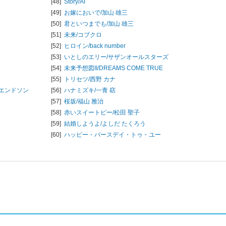
[48]
Story/
AI
[49]
お嫁においで/
加山 雄三
[50]
君といつまでも/
加山 雄三
[51]
未来/
コブクロ
[52]
ヒロイン/
back number
[53]
いとしのエリー/
サザンオールスターズ
[54]
未来予想図II/
DREAMS COME TRUE
[55]
トリセツ/
西野 カナ
エンドソン
[56]
ハナミズキ/
一青 窈
[57]
桜坂/
福山 雅治
[58]
赤いスイートピー/
松田 聖子
[59]
結婚しようよ/
よしだ たくろう
[60]
ハッピー・バースデイ・トゥ・ユー