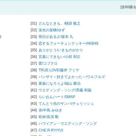
[全60曲
[31]
どんなときも。/
槇原 敬之
[32]
栄光の架橋/
ゆず
キ
[33]
明日があるさ/
坂本 九
[34]
恋するフォーチュンクッキー/
AKB48
[35]
ありがとう/
いきものがかり
[36]
言葉にできない/
小田 和正
[37]
蕾/
コブクロ
[38]
TRUE LOVE/
藤井 フミヤ
[39]
バンザイ～好きでよかった～/
ウルフルズ
[40]
家族になろうよ/
福山 雅治
[41]
ウエディング・ソング/
斉藤 和義
[42]
らいおんハート/
SMAP
[43]
てんとう虫のサンバ/
チェリッシュ
[44]
糸/
中島 みゆき
[45]
乾杯/
長渕 剛
[46]
ハワイアン・ウエディング・ソング
[47]
CHE.R.RY/
YUI