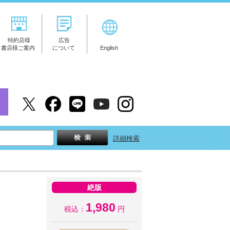
特約店様
広告
書店様ご案内
について
English
詳細検索
絶版
1,980
税込：
円