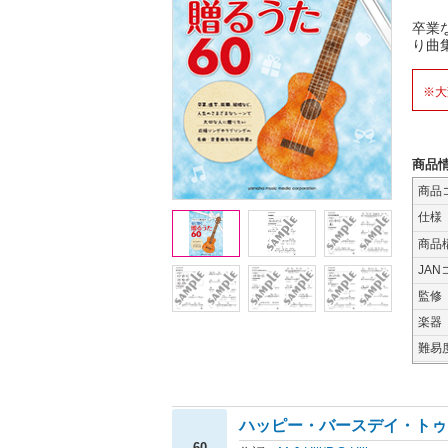
卒業
り曲
※大
商品
商品
仕様
商品
JAN
監修
楽器
難易
ハッピー・バースデイ・トゥ
60