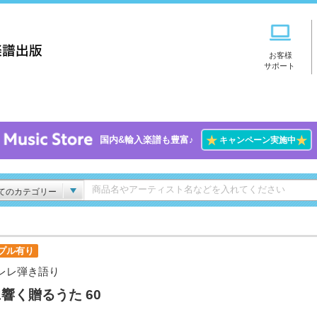
お客様
サポート
★
★
国内&輸入楽譜も豊富♪
キャンペーン実施中
てのカテゴリー
プル有り
レレ弾き語り
響く贈るうた 60