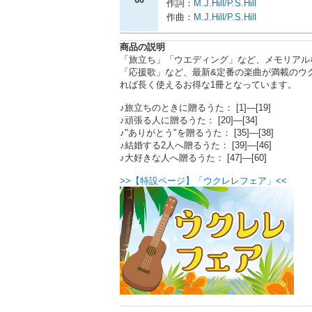
作詞：
M.J.Hill/P.S.Hill
作曲：
M.J.Hill/P.S.Hill
商品の説明
「旅立ち」「ウエディング」など、メモリアル
「応援歌」など、最新&定番の楽曲が満載のウ
れば長く使えるお得な1冊となっています。
♪旅立ちのときに贈るうた： [1]―[19]
♪頑張る人に贈るうた： [20]―[34]
♪"ありがとう"を贈るうた： [35]―[38]
♪結婚する2人へ贈るうた： [39]―[46]
♪大好きな人へ贈るうた： [47]―[60]
>>【特設ページ】「ウクレレフェア」<<