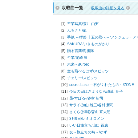
収載曲一覧
収載曲の詳細を見る
[1]
卒業写真/
荒井 由実
[2]
ふるさと/
嵐
[3]
手紙 ～拝啓 十五の君へ～/
アンジェラ・ア
[4]
SAKURA/
いきものがかり
[5]
贈る言葉/
海援隊
[6]
卒業/
尾崎 豊
[7]
未来へ/
Kiroro
[8]
空も飛べるはず/
スピッツ
[9]
チェリー/
スピッツ
[10]
secret base ～君がくれたもの～/
ZONE
[11]
今日の日はさようなら/
森山 良子
[12]
昴-すばる-/
谷村 新司
[13]
サライ/
加山 雄三/谷村 新司
[14]
さくら(独唱)/
森山 直太朗
[15]
3月9日/
レミオロメン
[16]
いい日旅立ち/
山口 百恵
[17]
友～旅立ちの時～/
ゆず