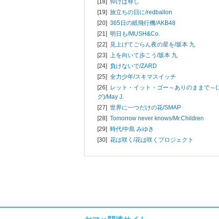
[18]
仰げば尊し
[19]
旅立ちの日に/
redballon
[20]
365日の紙飛行機/
AKB48
[21]
明日も/
MUSH&Co.
[22]
見上げてごらん夜の星を/
坂本 九
[23]
上を向いて歩こう/
坂本 九
[24]
負けないで/
ZARD
[25]
全力少年/
スキマスイッチ
[26]
レット・イット・ゴー～ありのままで～(
グ)/
May J.
[27]
世界に一つだけの花/
SMAP
[28]
Tomorrow never knows/
Mr.Children
[29]
時代/
中島 みゆき
[30]
花は咲く/
花は咲くプロジェクト