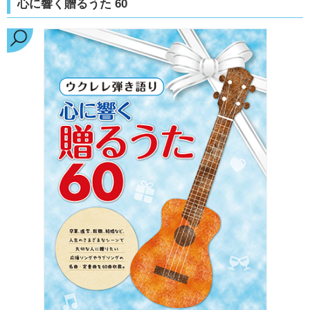
心に響く贈るうた 60