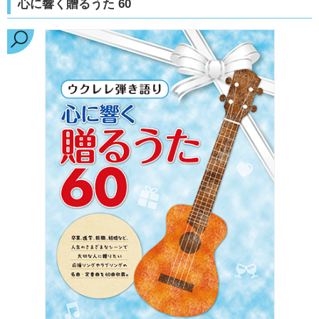
心に響く贈るうた 60