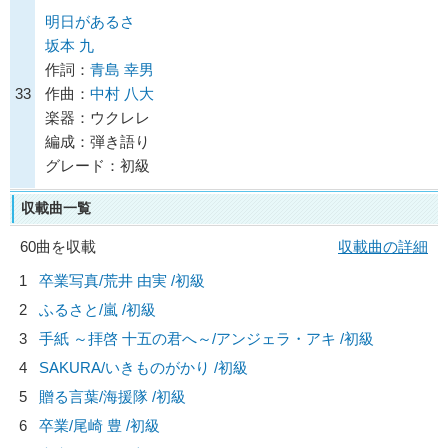
明日があるさ
坂本 九
作詞：
青島 幸男
33
作曲：
中村 八大
楽器：ウクレレ
編成：弾き語り
グレード：初級
収載曲一覧
60曲を収載
収載曲の詳細
1
卒業写真/
荒井 由実
/初級
2
ふるさと/
嵐
/初級
3
手紙 ～拝啓 十五の君へ～/
アンジェラ・アキ
/初級
4
SAKURA/
いきものがかり
/初級
5
贈る言葉/
海援隊
/初級
6
卒業/
尾崎 豊
/初級