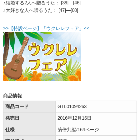
♪結婚する2人へ贈るうた： [39]―[46]
♪大好きな人へ贈るうた： [47]―[60]
>>【特設ページ】「ウクレレフェア」<<
商品情報
商品コード
GTL01094263
発売日
2016年12月16日
仕様
菊倍判縦/164ページ