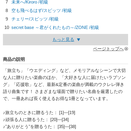
7
未来へ/
Kiroro
/初級
8
空も飛べるはず/
スピッツ
/初級
9
チェリー/
スピッツ
/初級
10
secret base ～君がくれたもの～/
ZONE
/初級
もっと見る
ページトップへ
商品の説明
「旅立ち」「ウエディング」など、メモリアルなシーンで大切
な人に贈りたい楽曲のほか、「大好きな人に届けたいラブソン
グ」「応援歌」など、最新&定番の楽曲が満載のウクレレ弾き
語り曲集です！ さまざまな場面で贈りたい名曲を厳選したの
で、一冊あれば長く使えるお得な1冊となっています。
♪旅立ちのときに贈るうた： [1]―[19]
♪頑張る人に贈るうた： [20]―[34]
♪"ありがとう"を贈るうた： [35]―[38]