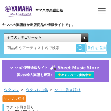
ヤマハの楽譜ほか出版商品の情報サイトです。
条件を追加
ヤマハの楽譜通販サイト
国内&輸入楽譜も豊富♪
★
★
キャンペーン実施中
ウクレレ
>
ウクレレ曲集
>
ソロ・弾き語り
サンプル有り
ウクレレ弾き語り