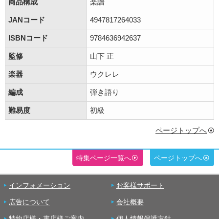
商品構成
楽譜
JANコード
4947817264033
ISBNコード
9784636942637
監修
山下 正
楽器
ウクレレ
編成
弾き語り
難易度
初級
ページトップへ
特集ページ一覧へ
ページトップへ
インフォメーション
お客様サポート
広告について
会社概要
特約店様・書店様ご案内
個人情報保護方針