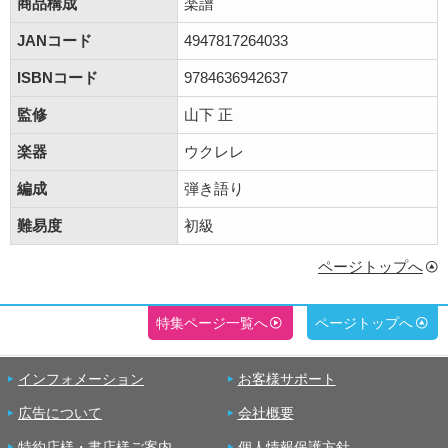
商品構成
楽譜
JANコード
4947817264033
ISBNコード
9784636942637
監修
山下 正
楽器
ウクレレ
編成
弾き語り
難易度
初級
ページトップへ
特集ページ一覧へ
ページトップへ
インフォメーション
お客様サポート
広告について
会社概要
特約店様・書店様ご案内
個人情報保護方針