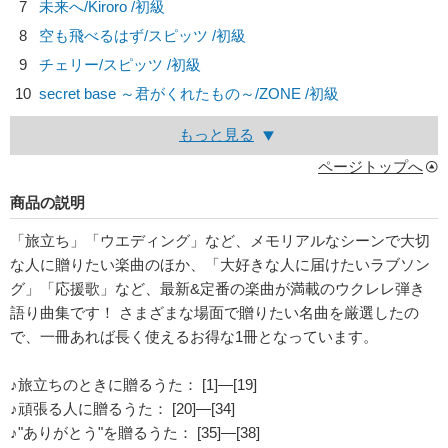
7
未来へ/
Kiroro
/初級
8
空も飛べるはず/
スピッツ
/初級
9
チェリー/
スピッツ
/初級
10
secret base ～君がくれたもの～/
ZONE
/初級
もっと見る
ページトップへ
商品の説明
「旅立ち」「ウエディング」など、メモリアルなシーンで大切
な人に贈りたい楽曲のほか、「大好きな人に届けたいラブソン
グ」「応援歌」など、最新&定番の楽曲が満載のウクレレ弾き
語り曲集です！ さまざまな場面で贈りたい名曲を厳選したの
で、一冊あれば長く使えるお得な1冊となっています。
♪旅立ちのときに贈るうた： [1]―[19]
♪頑張る人に贈るうた： [20]―[34]
♪"ありがとう"を贈るうた： [35]―[38]