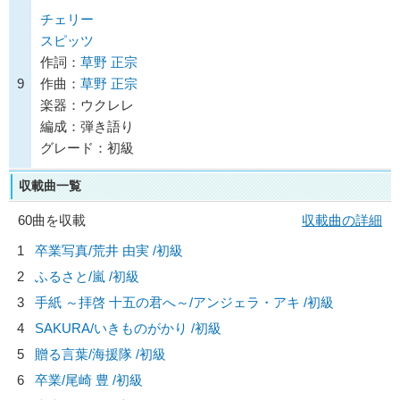
チェリー
スピッツ
作詞：
草野 正宗
9
作曲：
草野 正宗
楽器：ウクレレ
編成：弾き語り
グレード：初級
収載曲一覧
60曲を収載
収載曲の詳細
1
卒業写真/
荒井 由実
/初級
2
ふるさと/
嵐
/初級
3
手紙 ～拝啓 十五の君へ～/
アンジェラ・アキ
/初級
4
SAKURA/
いきものがかり
/初級
5
贈る言葉/
海援隊
/初級
6
卒業/
尾崎 豊
/初級