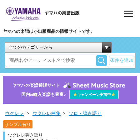
ヤマハの楽譜ほか出版商品の情報サイトです。
条件を追加
ヤマハの楽譜通販サイト
国内&輸入楽譜も豊富♪
★
★
キャンペーン実施中
ウクレレ
>
ウクレレ曲集
>
ソロ・弾き語り
サンプル有り
ウクレレ弾き語り