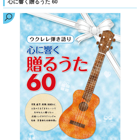
心に響く贈るうた 60