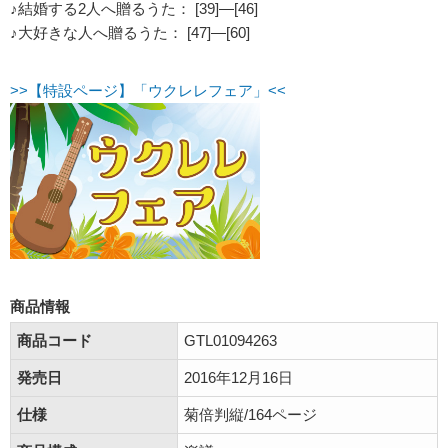
♪結婚する2人へ贈るうた： [39]―[46]
♪大好きな人へ贈るうた： [47]―[60]
>>【特設ページ】「ウクレレフェア」<<
商品情報
商品コード
GTL01094263
発売日
2016年12月16日
仕様
菊倍判縦/164ページ