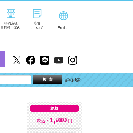
特約店様
広告
書店様ご案内
について
English
詳細検索
絶版
1,980
税込：
円