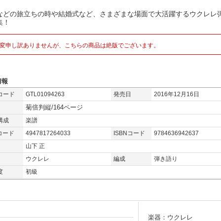
などの旅立ちの時や結婚式など、さまざまな場面で大活躍するウクレレ
集！
変申し訳ありませんが、こちらの商品は絶版でございます。
情報
コード
GTL01094263
発売日
2016年12月16日
菊倍判縦/164ページ
構成
楽譜
コード
4947817264033
ISBNコード
9784636942637
山下 正
ウクレレ
編成
弾き語り
度
初級
楽器：ウクレレ