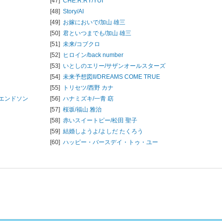
[47]
CHE.R.RY/
YUI
[48]
Story/
AI
[49]
お嫁においで/
加山 雄三
[50]
君といつまでも/
加山 雄三
[51]
未来/
コブクロ
[52]
ヒロイン/
back number
[53]
いとしのエリー/
サザンオールスターズ
[54]
未来予想図II/
DREAMS COME TRUE
[55]
トリセツ/
西野 カナ
エンドソン
[56]
ハナミズキ/
一青 窈
[57]
桜坂/
福山 雅治
[58]
赤いスイートピー/
松田 聖子
[59]
結婚しようよ/
よしだ たくろう
[60]
ハッピー・バースデイ・トゥ・ユー