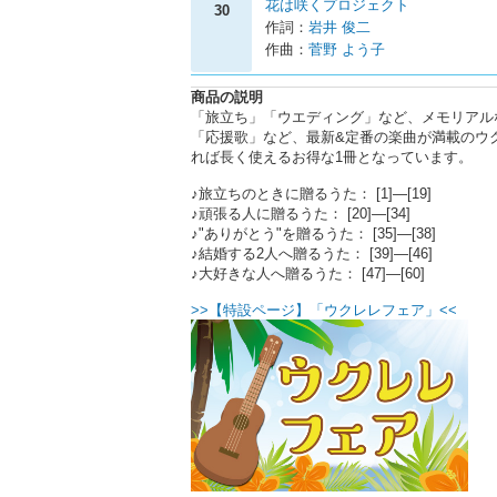
花は咲くプロジェクト
30
作詞：
岩井 俊二
作曲：
菅野 よう子
商品の説明
「旅立ち」「ウエディング」など、メモリアル
「応援歌」など、最新&定番の楽曲が満載のウ
れば長く使えるお得な1冊となっています。
♪旅立ちのときに贈るうた： [1]―[19]
♪頑張る人に贈るうた： [20]―[34]
♪"ありがとう"を贈るうた： [35]―[38]
♪結婚する2人へ贈るうた： [39]―[46]
♪大好きな人へ贈るうた： [47]―[60]
>>【特設ページ】「ウクレレフェア」<<