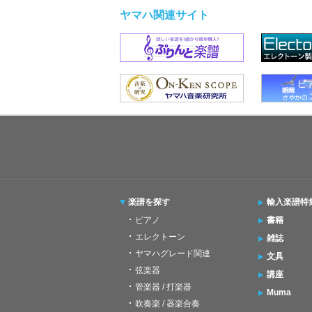
ヤマハ関連サイト
楽譜を探す
輸入楽譜特
ピアノ
書籍
エレクトーン
雑誌
ヤマハグレード関連
文具
弦楽器
講座
管楽器 / 打楽器
Muma
吹奏楽 / 器楽合奏