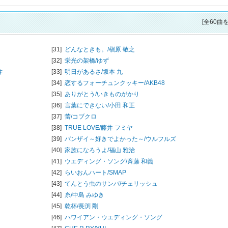
[全60曲
[31]
どんなときも。/
槇原 敬之
[32]
栄光の架橋/
ゆず
キ
[33]
明日があるさ/
坂本 九
[34]
恋するフォーチュンクッキー/
AKB48
[35]
ありがとう/
いきものがかり
[36]
言葉にできない/
小田 和正
[37]
蕾/
コブクロ
[38]
TRUE LOVE/
藤井 フミヤ
[39]
バンザイ～好きでよかった～/
ウルフルズ
[40]
家族になろうよ/
福山 雅治
[41]
ウエディング・ソング/
斉藤 和義
[42]
らいおんハート/
SMAP
[43]
てんとう虫のサンバ/
チェリッシュ
[44]
糸/
中島 みゆき
[45]
乾杯/
長渕 剛
[46]
ハワイアン・ウエディング・ソング