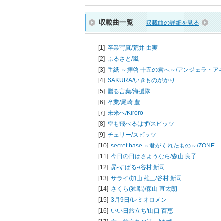
収載曲一覧
収載曲の詳細を見る
[1]
卒業写真/
荒井 由実
[2]
ふるさと/
嵐
[3]
手紙 ～拝啓 十五の君へ～/
アンジェラ・ア
[4]
SAKURA/
いきものがかり
[5]
贈る言葉/
海援隊
[6]
卒業/
尾崎 豊
[7]
未来へ/
Kiroro
[8]
空も飛べるはず/
スピッツ
[9]
チェリー/
スピッツ
[10]
secret base ～君がくれたもの～/
ZONE
[11]
今日の日はさようなら/
森山 良子
[12]
昴-すばる-/
谷村 新司
[13]
サライ/
加山 雄三/谷村 新司
[14]
さくら(独唱)/
森山 直太朗
[15]
3月9日/
レミオロメン
[16]
いい日旅立ち/
山口 百恵