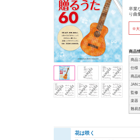
卒業
り曲
※大
商品
商品
仕様
商品
JAN
監修
楽器
難易
花は咲く