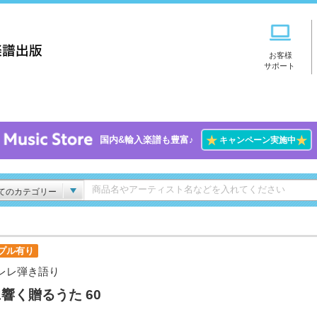
お客様
サポート
★
★
国内&輸入楽譜も豊富♪
キャンペーン実施中
てのカテゴリー
プル有り
レレ弾き語り
響く贈るうた 60