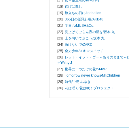
[17]
友～旅立ちの時～/
ゆず
[18]
仰げば尊し
[19]
旅立ちの日に/
redballon
[20]
365日の紙飛行機/
AKB48
[21]
明日も/
MUSH&Co.
[22]
見上げてごらん夜の星を/
坂本 九
[23]
上を向いて歩こう/
坂本 九
[24]
負けないで/
ZARD
[25]
全力少年/
スキマスイッチ
[26]
レット・イット・ゴー～ありのままで～(
グ)/
May J.
[27]
世界に一つだけの花/
SMAP
[28]
Tomorrow never knows/
Mr.Children
[29]
時代/
中島 みゆき
[30]
花は咲く/
花は咲くプロジェクト