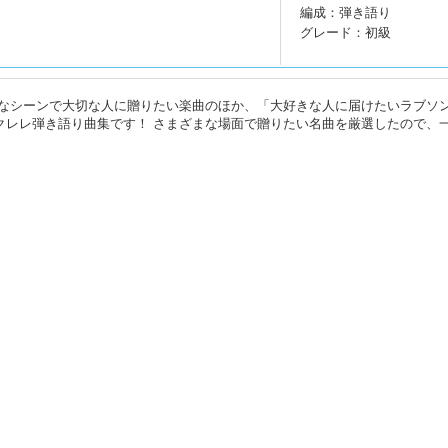
編成：弾き語り
グレード：初級
なシーンで大切な人に贈りたい楽曲のほか、「大好きな人に届けたいラブソ
クレレ弾き語り曲集です！ さまざまな場面で贈りたい名曲を厳選したので、