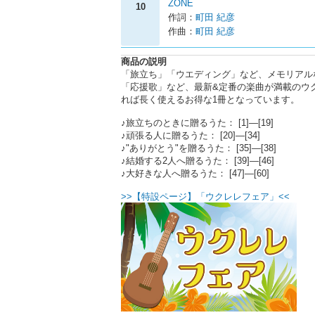
ZONE
10
作詞：
町田 紀彦
作曲：
町田 紀彦
商品の説明
「旅立ち」「ウエディング」など、メモリアル
「応援歌」など、最新&定番の楽曲が満載のウ
れば長く使えるお得な1冊となっています。
♪旅立ちのときに贈るうた： [1]―[19]
♪頑張る人に贈るうた： [20]―[34]
♪"ありがとう"を贈るうた： [35]―[38]
♪結婚する2人へ贈るうた： [39]―[46]
♪大好きな人へ贈るうた： [47]―[60]
>>【特設ページ】「ウクレレフェア」<<