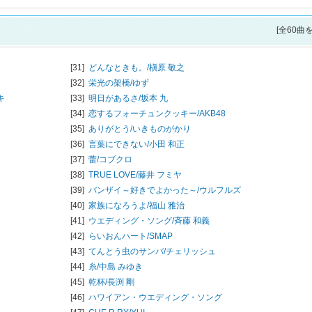
[全60曲
[31]
どんなときも。/
槇原 敬之
[32]
栄光の架橋/
ゆず
キ
[33]
明日があるさ/
坂本 九
[34]
恋するフォーチュンクッキー/
AKB48
[35]
ありがとう/
いきものがかり
[36]
言葉にできない/
小田 和正
[37]
蕾/
コブクロ
[38]
TRUE LOVE/
藤井 フミヤ
[39]
バンザイ～好きでよかった～/
ウルフルズ
[40]
家族になろうよ/
福山 雅治
[41]
ウエディング・ソング/
斉藤 和義
[42]
らいおんハート/
SMAP
[43]
てんとう虫のサンバ/
チェリッシュ
[44]
糸/
中島 みゆき
[45]
乾杯/
長渕 剛
[46]
ハワイアン・ウエディング・ソング