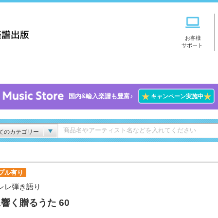
お客様
サポート
★
★
国内&輸入楽譜も豊富♪
キャンペーン実施中
てのカテゴリー
プル有り
レレ弾き語り
響く贈るうた 60