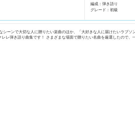
編成：弾き語り
グレード：初級
なシーンで大切な人に贈りたい楽曲のほか、「大好きな人に届けたいラブソ
クレレ弾き語り曲集です！ さまざまな場面で贈りたい名曲を厳選したので、