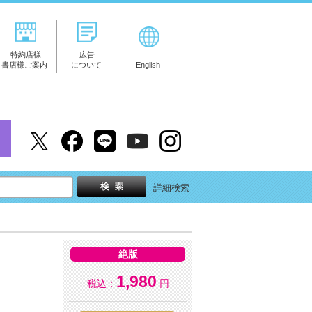
特約店様
広告
書店様ご案内
について
English
詳細検索
絶版
1,980
税込：
円