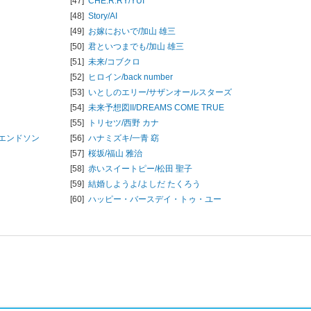
[47]
CHE.R.RY/
YUI
[48]
Story/
AI
[49]
お嫁においで/
加山 雄三
[50]
君といつまでも/
加山 雄三
[51]
未来/
コブクロ
[52]
ヒロイン/
back number
[53]
いとしのエリー/
サザンオールスターズ
[54]
未来予想図II/
DREAMS COME TRUE
[55]
トリセツ/
西野 カナ
エンドソン
[56]
ハナミズキ/
一青 窈
[57]
桜坂/
福山 雅治
[58]
赤いスイートピー/
松田 聖子
[59]
結婚しようよ/
よしだ たくろう
[60]
ハッピー・バースデイ・トゥ・ユー