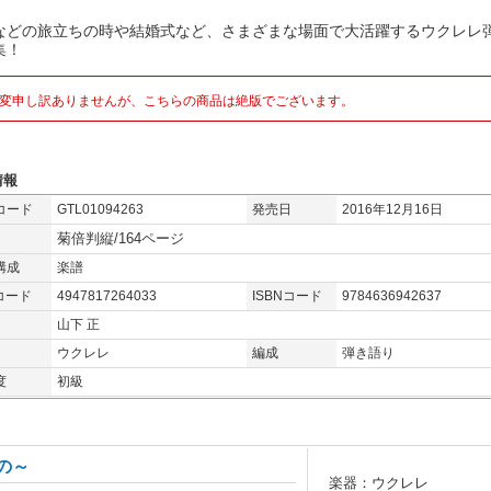
などの旅立ちの時や結婚式など、さまざまな場面で大活躍するウクレレ
集！
変申し訳ありませんが、こちらの商品は絶版でございます。
情報
コード
GTL01094263
発売日
2016年12月16日
菊倍判縦/164ページ
構成
楽譜
コード
4947817264033
ISBNコード
9784636942637
山下 正
ウクレレ
編成
弾き語り
度
初級
もの～
楽器：ウクレレ