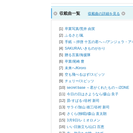
収載曲一覧
収載曲の詳細を見る
[1]
卒業写真/
荒井 由実
[2]
ふるさと/
嵐
[3]
手紙 ～拝啓 十五の君へ～/
アンジェラ・ア
[4]
SAKURA/
いきものがかり
[5]
贈る言葉/
海援隊
[6]
卒業/
尾崎 豊
[7]
未来へ/
Kiroro
[8]
空も飛べるはず/
スピッツ
[9]
チェリー/
スピッツ
[10]
secret base ～君がくれたもの～/
ZONE
[11]
今日の日はさようなら/
森山 良子
[12]
昴-すばる-/
谷村 新司
[13]
サライ/
加山 雄三/谷村 新司
[14]
さくら(独唱)/
森山 直太朗
[15]
3月9日/
レミオロメン
[16]
いい日旅立ち/
山口 百恵