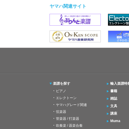
ヤマハ関連サイト
楽譜を探す
輸入楽譜特
ピアノ
書籍
エレクトーン
雑誌
ヤマハグレード関連
文具
弦楽器
講座
管楽器 / 打楽器
Muma
吹奏楽 / 器楽合奏