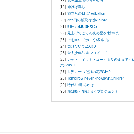
[17]
友～旅立ちの時～/
ゆず
[18]
仰げば尊し
[19]
旅立ちの日に/
redballon
[20]
365日の紙飛行機/
AKB48
[21]
明日も/
MUSH&Co.
[22]
見上げてごらん夜の星を/
坂本 九
[23]
上を向いて歩こう/
坂本 九
[24]
負けないで/
ZARD
[25]
全力少年/
スキマスイッチ
[26]
レット・イット・ゴー～ありのままで～(
グ)/
May J.
[27]
世界に一つだけの花/
SMAP
[28]
Tomorrow never knows/
Mr.Children
[29]
時代/
中島 みゆき
[30]
花は咲く/
花は咲くプロジェクト