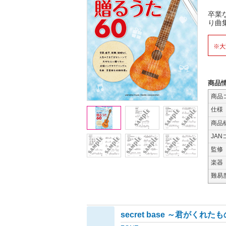
卒業
り曲
※大
商品
商品
仕様
商品
JAN
監修
楽器
難易
secret base ～君がくれた