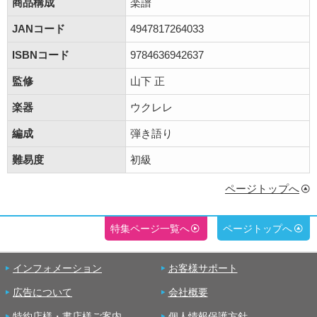
商品構成
楽譜
JANコード
4947817264033
ISBNコード
9784636942637
監修
山下 正
楽器
ウクレレ
編成
弾き語り
難易度
初級
ページトップへ
特集ページ一覧へ
ページトップへ
インフォメーション
お客様サポート
広告について
会社概要
特約店様・書店様ご案内
個人情報保護方針