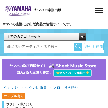
ヤマハの楽譜ほか出版商品の情報サイトです。
条件を追加
ヤマハの楽譜通販サイト
国内&輸入楽譜も豊富♪
★
★
キャンペーン実施中
ウクレレ
>
ウクレレ曲集
>
ソロ・弾き語り
サンプル有り
ウクレレ弾き語り