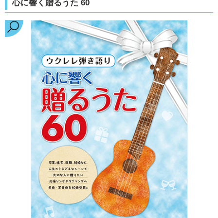
心に響く贈るうた 60