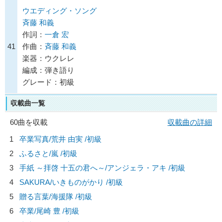
ウエディング・ソング
斉藤 和義
作詞：
一倉 宏
41
作曲：
斉藤 和義
楽器：ウクレレ
編成：弾き語り
グレード：初級
収載曲一覧
60曲を収載
収載曲の詳細
1
卒業写真/
荒井 由実
/初級
2
ふるさと/
嵐
/初級
3
手紙 ～拝啓 十五の君へ～/
アンジェラ・アキ
/初級
4
SAKURA/
いきものがかり
/初級
5
贈る言葉/
海援隊
/初級
6
卒業/
尾崎 豊
/初級