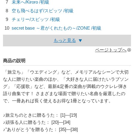
7
未来へ/
Kiroro
/初級
8
空も飛べるはず/
スピッツ
/初級
9
チェリー/
スピッツ
/初級
10
secret base ～君がくれたもの～/
ZONE
/初級
もっと見る
ページトップへ
商品の説明
「旅立ち」「ウエディング」など、メモリアルなシーンで大切
な人に贈りたい楽曲のほか、「大好きな人に届けたいラブソン
グ」「応援歌」など、最新&定番の楽曲が満載のウクレレ弾き
語り曲集です！ さまざまな場面で贈りたい名曲を厳選したの
で、一冊あれば長く使えるお得な1冊となっています。
♪旅立ちのときに贈るうた： [1]―[19]
♪頑張る人に贈るうた： [20]―[34]
♪"ありがとう"を贈るうた： [35]―[38]