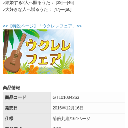
♪結婚する2人へ贈るうた： [39]―[46]
♪大好きな人へ贈るうた： [47]―[60]
>>【特設ページ】「ウクレレフェア」<<
商品情報
商品コード
GTL01094263
発売日
2016年12月16日
仕様
菊倍判縦/164ページ