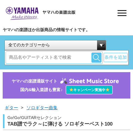
ヤマハの楽譜ほか出版商品の情報サイトです。
条件を追加
ヤマハの楽譜通販サイト
国内&輸入楽譜も豊富♪
★
★
キャンペーン実施中
ギター
>
ソロギター曲集
Go!Go!GUITARセレクション
TAB譜でラク～に弾ける ソロギターベスト100