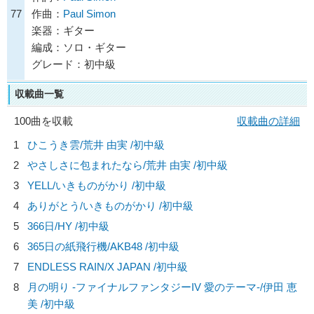
77
作曲：
Paul Simon
楽器：ギター
編成：ソロ・ギター
グレード：初中級
収載曲一覧
100曲を収載
収載曲の詳細
1
ひこうき雲/
荒井 由実
/初中級
2
やさしさに包まれたなら/
荒井 由実
/初中級
3
YELL/
いきものがかり
/初中級
4
ありがとう/
いきものがかり
/初中級
5
366日/
HY
/初中級
6
365日の紙飛行機/
AKB48
/初中級
7
ENDLESS RAIN/
X JAPAN
/初中級
8
月の明り -ファイナルファンタジーIV 愛のテーマ-/
伊田 恵
美
/初中級