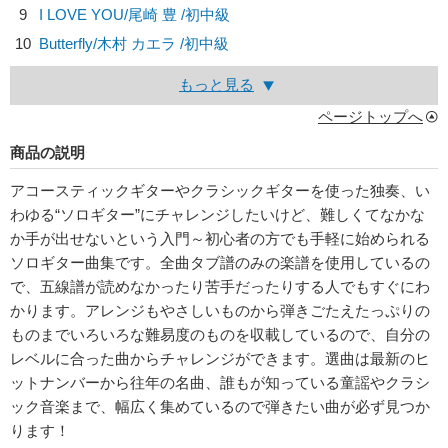
9
I LOVE YOU/
尾崎 豊
/初中級
10
Butterfly/
木村 カエラ
/初中級
もっと見る
ページトップへ
商品の説明
アコースティックギターやクラシックギターを使った独奏、い
わゆる“ソロギター”にチャレンジしたいけど、難しくてなかな
か手が出せないという入門～初心者の方でも手軽に始められる
ソロギター曲集です。全曲タブ譜のみの楽譜を使用しているの
で、五線譜が読めなかったり苦手だったりする人でもすぐにわ
かります。アレンジもやさしいものから弾きごたえたっぷりの
ものまでいろいろな難易度のものを収載しているので、自分の
レベルに合った曲からチャレンジができます。選曲は最新のヒ
ットナンバーから往年の名曲、誰もが知っている童謡やクラシ
ック音楽まで、幅広く集めているので弾きたい曲が必ず見つか
ります！