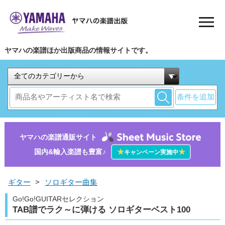
ヤマハの楽譜ほか出版商品の情報サイトです。
条件を追加
ヤマハの楽譜通販サイト
国内&輸入楽譜も豊富♪
★
★
キャンペーン実施中
ギター
>
ソロギター曲集
Go!Go!GUITARセレクション
TAB譜でラク～に弾ける ソロギターベスト100