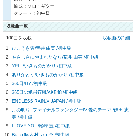
編成：ソロ・ギター
グレード：初中級
収載曲一覧
100曲を収載
収載曲の詳細
1
ひこうき雲/
荒井 由実
/初中級
2
やさしさに包まれたなら/
荒井 由実
/初中級
3
YELL/
いきものがかり
/初中級
4
ありがとう/
いきものがかり
/初中級
5
366日/
HY
/初中級
6
365日の紙飛行機/
AKB48
/初中級
7
ENDLESS RAIN/
X JAPAN
/初中級
8
月の明り -ファイナルファンタジーIV 愛のテーマ-/
伊田 恵
美
/初中級
9
I LOVE YOU/
尾崎 豊
/初中級
10
Butterfly/
木村 カエラ
/初中級