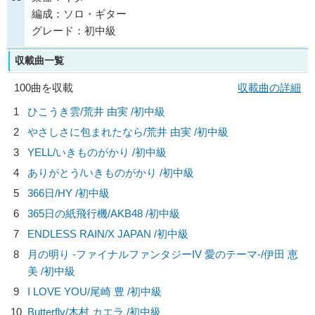
編成：ソロ・ギター
グレード：初中級
収載曲一覧
100曲を収載
収載曲の詳細
1
ひこうき雲/
荒井 由実
/初中級
2
やさしさに包まれたなら/
荒井 由実
/初中級
3
YELL/
いきものがかり
/初中級
4
ありがとう/
いきものがかり
/初中級
5
366日/
HY
/初中級
6
365日の紙飛行機/
AKB48
/初中級
7
ENDLESS RAIN/
X JAPAN
/初中級
8
月の明り -ファイナルファンタジーIV 愛のテーマ-/
伊田 恵
美
/初中級
9
I LOVE YOU/
尾崎 豊
/初中級
10
Butterfly/
木村 カエラ
/初中級