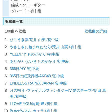
編成：ソロ・ギター
グレード：初中級
収載曲一覧
100曲を収載
収載曲の詳細
1
ひこうき雲/
荒井 由実
/初中級
2
やさしさに包まれたなら/
荒井 由実
/初中級
3
YELL/
いきものがかり
/初中級
4
ありがとう/
いきものがかり
/初中級
5
366日/
HY
/初中級
6
365日の紙飛行機/
AKB48
/初中級
7
ENDLESS RAIN/
X JAPAN
/初中級
8
月の明り -ファイナルファンタジーIV 愛のテーマ-/
伊田 恵
美
/初中級
9
I LOVE YOU/
尾崎 豊
/初中級
10
Butterfly/
木村 カエラ
/初中級