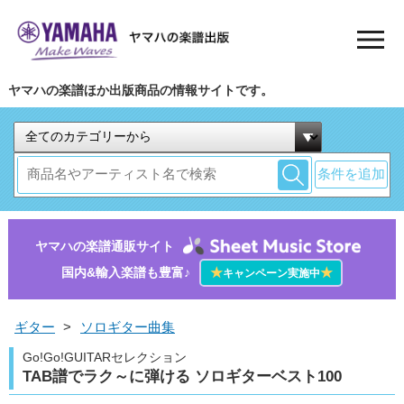
ヤマハの楽譜ほか出版商品の情報サイトです。
条件を追加
ヤマハの楽譜通販サイト
国内&輸入楽譜も豊富♪
★
★
キャンペーン実施中
ギター
>
ソロギター曲集
Go!Go!GUITARセレクション
TAB譜でラク～に弾ける ソロギターベスト100