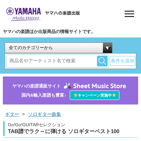
ヤマハの楽譜ほか出版商品の情報サイトです。
条件を追加
ヤマハの楽譜通販サイト
国内&輸入楽譜も豊富♪
★
★
キャンペーン実施中
ギター
>
ソロギター曲集
Go!Go!GUITARセレクション
TAB譜でラク～に弾ける ソロギターベスト100