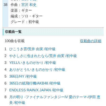
38
作曲：
宮沢 和史
楽器：ギター
編成：ソロ・ギター
グレード：初中級
収載曲一覧
100曲を収載
収載曲の詳細
1
ひこうき雲/
荒井 由実
/初中級
2
やさしさに包まれたなら/
荒井 由実
/初中級
3
YELL/
いきものがかり
/初中級
4
ありがとう/
いきものがかり
/初中級
5
366日/
HY
/初中級
6
365日の紙飛行機/
AKB48
/初中級
7
ENDLESS RAIN/
X JAPAN
/初中級
8
月の明り -ファイナルファンタジーIV 愛のテーマ-/
伊田 恵
美
/初中級