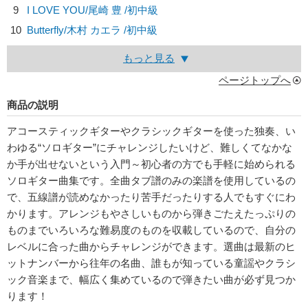
9
I LOVE YOU/
尾崎 豊
/初中級
10
Butterfly/
木村 カエラ
/初中級
もっと見る
ページトップへ
商品の説明
アコースティックギターやクラシックギターを使った独奏、い
わゆる“ソロギター”にチャレンジしたいけど、難しくてなかな
か手が出せないという入門～初心者の方でも手軽に始められる
ソロギター曲集です。全曲タブ譜のみの楽譜を使用しているの
で、五線譜が読めなかったり苦手だったりする人でもすぐにわ
かります。アレンジもやさしいものから弾きごたえたっぷりの
ものまでいろいろな難易度のものを収載しているので、自分の
レベルに合った曲からチャレンジができます。選曲は最新のヒ
ットナンバーから往年の名曲、誰もが知っている童謡やクラシ
ック音楽まで、幅広く集めているので弾きたい曲が必ず見つか
ります！