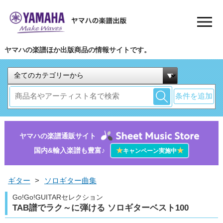
ヤマハの楽譜ほか出版商品の情報サイトです。
条件を追加
ヤマハの楽譜通販サイト
国内&輸入楽譜も豊富♪
★
★
キャンペーン実施中
ギター
>
ソロギター曲集
Go!Go!GUITARセレクション
TAB譜でラク～に弾ける ソロギターベスト100