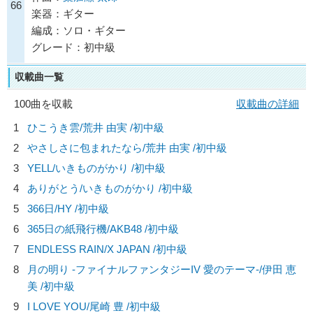
66
楽器：ギター
編成：ソロ・ギター
グレード：初中級
収載曲一覧
100曲を収載
収載曲の詳細
1
ひこうき雲/
荒井 由実
/初中級
2
やさしさに包まれたなら/
荒井 由実
/初中級
3
YELL/
いきものがかり
/初中級
4
ありがとう/
いきものがかり
/初中級
5
366日/
HY
/初中級
6
365日の紙飛行機/
AKB48
/初中級
7
ENDLESS RAIN/
X JAPAN
/初中級
8
月の明り -ファイナルファンタジーIV 愛のテーマ-/
伊田 恵
美
/初中級
9
I LOVE YOU/
尾崎 豊
/初中級