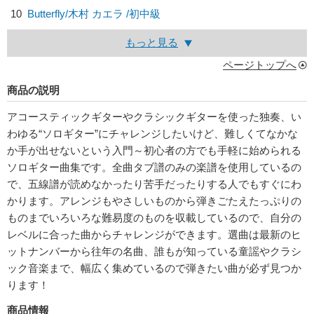
10
Butterfly/
木村 カエラ
/初中級
もっと見る
ページトップへ
商品の説明
アコースティックギターやクラシックギターを使った独奏、い
わゆる“ソロギター”にチャレンジしたいけど、難しくてなかな
か手が出せないという入門～初心者の方でも手軽に始められる
ソロギター曲集です。全曲タブ譜のみの楽譜を使用しているの
で、五線譜が読めなかったり苦手だったりする人でもすぐにわ
かります。アレンジもやさしいものから弾きごたえたっぷりの
ものまでいろいろな難易度のものを収載しているので、自分の
レベルに合った曲からチャレンジができます。選曲は最新のヒ
ットナンバーから往年の名曲、誰もが知っている童謡やクラシ
ック音楽まで、幅広く集めているので弾きたい曲が必ず見つか
ります！
商品情報