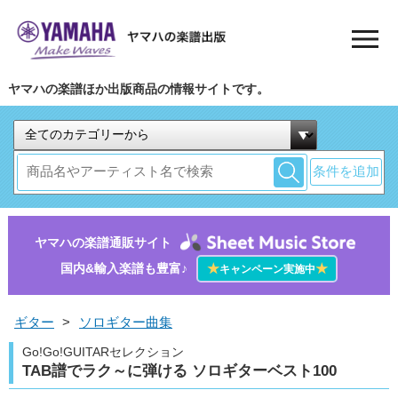
ヤマハの楽譜ほか出版商品の情報サイトです。
条件を追加
ヤマハの楽譜通販サイト
国内&輸入楽譜も豊富♪
★
★
キャンペーン実施中
ギター
>
ソロギター曲集
Go!Go!GUITARセレクション
TAB譜でラク～に弾ける ソロギターベスト100