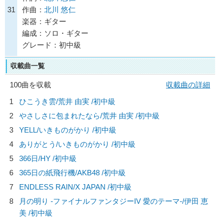
31
作曲：
北川 悠仁
楽器：ギター
編成：ソロ・ギター
グレード：初中級
収載曲一覧
100曲を収載
収載曲の詳細
1
ひこうき雲/
荒井 由実
/初中級
2
やさしさに包まれたなら/
荒井 由実
/初中級
3
YELL/
いきものがかり
/初中級
4
ありがとう/
いきものがかり
/初中級
5
366日/
HY
/初中級
6
365日の紙飛行機/
AKB48
/初中級
7
ENDLESS RAIN/
X JAPAN
/初中級
8
月の明り -ファイナルファンタジーIV 愛のテーマ-/
伊田 恵
美
/初中級