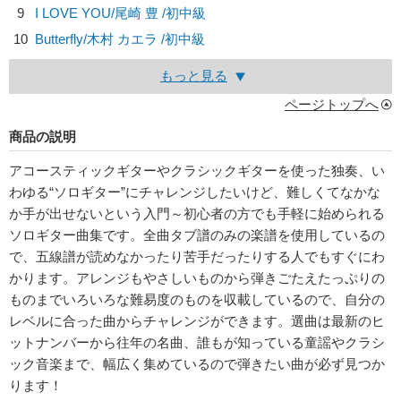
9
I LOVE YOU/
尾崎 豊
/初中級
10
Butterfly/
木村 カエラ
/初中級
もっと見る
ページトップへ
商品の説明
アコースティックギターやクラシックギターを使った独奏、い
わゆる“ソロギター”にチャレンジしたいけど、難しくてなかな
か手が出せないという入門～初心者の方でも手軽に始められる
ソロギター曲集です。全曲タブ譜のみの楽譜を使用しているの
で、五線譜が読めなかったり苦手だったりする人でもすぐにわ
かります。アレンジもやさしいものから弾きごたえたっぷりの
ものまでいろいろな難易度のものを収載しているので、自分の
レベルに合った曲からチャレンジができます。選曲は最新のヒ
ットナンバーから往年の名曲、誰もが知っている童謡やクラシ
ック音楽まで、幅広く集めているので弾きたい曲が必ず見つか
ります！