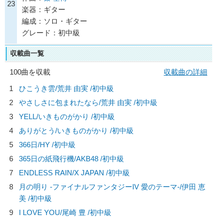
23
楽器：ギター
編成：ソロ・ギター
グレード：初中級
収載曲一覧
100曲を収載
収載曲の詳細
1
ひこうき雲/
荒井 由実
/初中級
2
やさしさに包まれたなら/
荒井 由実
/初中級
3
YELL/
いきものがかり
/初中級
4
ありがとう/
いきものがかり
/初中級
5
366日/
HY
/初中級
6
365日の紙飛行機/
AKB48
/初中級
7
ENDLESS RAIN/
X JAPAN
/初中級
8
月の明り -ファイナルファンタジーIV 愛のテーマ-/
伊田 恵
美
/初中級
9
I LOVE YOU/
尾崎 豊
/初中級