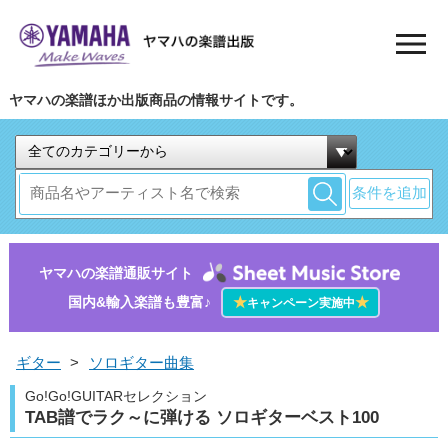
ヤマハの楽譜ほか出版商品の情報サイトです。
条件を追加
ヤマハの楽譜通販サイト
国内&輸入楽譜も豊富♪
★
★
キャンペーン実施中
ギター
>
ソロギター曲集
Go!Go!GUITARセレクション
TAB譜でラク～に弾ける ソロギターベスト100