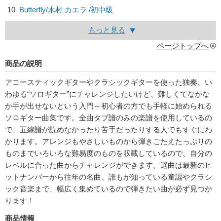
10
Butterfly/
木村 カエラ
/初中級
もっと見る
ページトップへ
商品の説明
アコースティックギターやクラシックギターを使った独奏、い
わゆる“ソロギター”にチャレンジしたいけど、難しくてなかな
か手が出せないという入門～初心者の方でも手軽に始められる
ソロギター曲集です。全曲タブ譜のみの楽譜を使用しているの
で、五線譜が読めなかったり苦手だったりする人でもすぐにわ
かります。アレンジもやさしいものから弾きごたえたっぷりの
ものまでいろいろな難易度のものを収載しているので、自分の
レベルに合った曲からチャレンジができます。選曲は最新のヒ
ットナンバーから往年の名曲、誰もが知っている童謡やクラシ
ック音楽まで、幅広く集めているので弾きたい曲が必ず見つか
ります！
商品情報