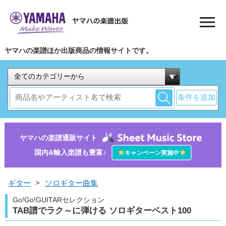
ヤマハの楽譜ほか出版商品の情報サイトです。
条件を追加
ヤマハの楽譜通販サイト
国内&輸入楽譜も豊富♪
★
★
キャンペーン実施中
ギター
>
ソロギター曲集
Go!Go!GUITARセレクション
TAB譜でラク～に弾ける ソロギターベスト100