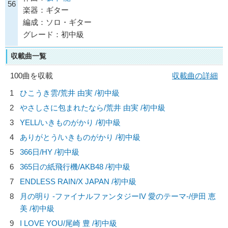
56
楽器：ギター
編成：ソロ・ギター
グレード：初中級
収載曲一覧
100曲を収載
収載曲の詳細
1
ひこうき雲/
荒井 由実
/初中級
2
やさしさに包まれたなら/
荒井 由実
/初中級
3
YELL/
いきものがかり
/初中級
4
ありがとう/
いきものがかり
/初中級
5
366日/
HY
/初中級
6
365日の紙飛行機/
AKB48
/初中級
7
ENDLESS RAIN/
X JAPAN
/初中級
8
月の明り -ファイナルファンタジーIV 愛のテーマ-/
伊田 恵
美
/初中級
9
I LOVE YOU/
尾崎 豊
/初中級