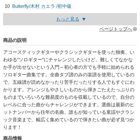
10
Butterfly/
木村 カエラ
/初中級
もっと見る
ページトップへ
商品の説明
アコースティックギターやクラシックギターを使った独奏、い
わゆる“ソロギター”にチャレンジしたいけど、難しくてなかな
か手が出せないという入門～初心者の方でも手軽に始められる
ソロギター曲集です。全曲タブ譜のみの楽譜を使用しているの
で、五線譜が読めなかったり苦手だったりする人でもすぐにわ
かります。アレンジもやさしいものから弾きごたえたっぷりの
ものまでいろいろな難易度のものを収載しているので、自分の
レベルに合った曲からチャレンジができます。選曲は最新のヒ
ットナンバーから往年の名曲、誰もが知っている童謡やクラシ
ック音楽まで、幅広く集めているので弾きたい曲が必ず見つか
ります！
商品情報