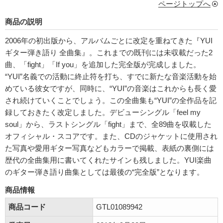
ページトップへ
商品の説明
2006年の初出版から、アルバムごとに改定を重ねてきた『YUI
ギター弾き語り 全曲集』。これまでの既刊には未収載だった2
曲、「fight」「If you」を追加した完全版が完成しました。
“YUI”名義での活動に終止符を打ち、すでに新たな音楽活動を始
めている彼女ですが、同時に、“YUI”の音楽はこれからも長く愛
され続けていくことでしょう。この全曲集も“YUI”の全作品を記
録しておきたく改定しました。デビューシングル「feel my
soul」から、ラストシングル「fight」まで、全89曲を収載した
オフィシャル・スコアです。また、CDのジャケットに使用され
た写真や愛用ギター写真などもカラーで掲載、表紙の裏側には
歴代の全曲集用に書いてくれたサインも残しました。YUI楽曲
のギター弾き語り曲集としては最後の“完全版”となります。
商品情報
商品コード
GTL01089942