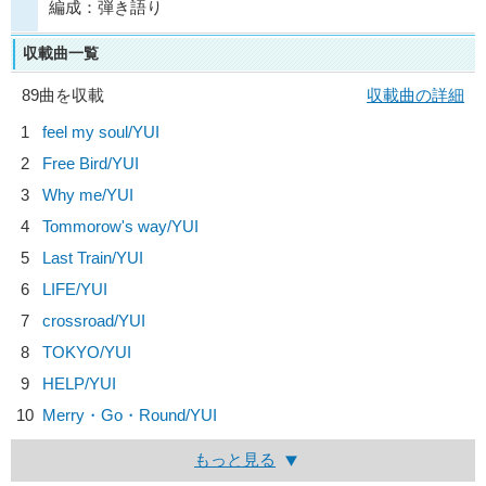
編成：弾き語り
収載曲一覧
89曲を収載
収載曲の詳細
1
feel my soul/
YUI
2
Free Bird/
YUI
3
Why me/
YUI
4
Tommorow's way/
YUI
5
Last Train/
YUI
6
LIFE/
YUI
7
crossroad/
YUI
8
TOKYO/
YUI
9
HELP/
YUI
10
Merry・Go・Round/
YUI
もっと見る