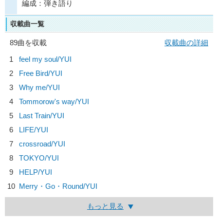
編成：弾き語り
収載曲一覧
89曲を収載
収載曲の詳細
1
feel my soul/
YUI
2
Free Bird/
YUI
3
Why me/
YUI
4
Tommorow's way/
YUI
5
Last Train/
YUI
6
LIFE/
YUI
7
crossroad/
YUI
8
TOKYO/
YUI
9
HELP/
YUI
10
Merry・Go・Round/
YUI
もっと見る