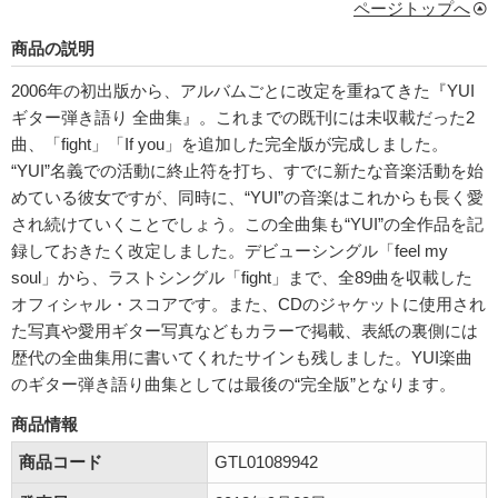
ページトップへ
商品の説明
2006年の初出版から、アルバムごとに改定を重ねてきた『YUI
ギター弾き語り 全曲集』。これまでの既刊には未収載だった2
曲、「fight」「If you」を追加した完全版が完成しました。
“YUI”名義での活動に終止符を打ち、すでに新たな音楽活動を始
めている彼女ですが、同時に、“YUI”の音楽はこれからも長く愛
され続けていくことでしょう。この全曲集も“YUI”の全作品を記
録しておきたく改定しました。デビューシングル「feel my
soul」から、ラストシングル「fight」まで、全89曲を収載した
オフィシャル・スコアです。また、CDのジャケットに使用され
た写真や愛用ギター写真などもカラーで掲載、表紙の裏側には
歴代の全曲集用に書いてくれたサインも残しました。YUI楽曲
のギター弾き語り曲集としては最後の“完全版”となります。
商品情報
商品コード
GTL01089942