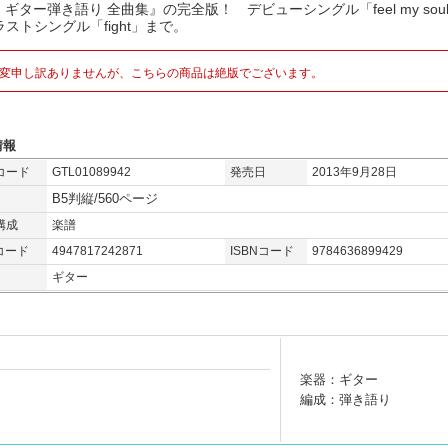
I ギター弾き語り 全曲集』の完全版！ デビューシングル「feel my sou
ストシングル「fight」まで。
変申し訳ありませんが、こちらの商品は絶版でございます。
情報
コード
GTL01089942
発売日
2013年9月28日
B5判縦/560ページ
構成
楽譜
コード
4947817242871
ISBNコード
9784636899429
ギター
楽器：ギター
編成：弾き語り