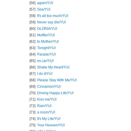
[56]
again/
YUI
[57]
Sea/
YUI
[58]
It's all too much/
YUI
[59]
Never say die/
YUI
[60]
GLORIA/
YUI
[61]
Muffler/
YUI
[62]
to Mother/
YUI
[63]
Tonight/
YUI
[64]
Parade/
YUI
[65]
es.car/
YUI
[66]
Shake My Heart/
YUI
[67]
I do it/
YUI
[68]
Please Stay With Me/
YUI
[69]
Cinnamon/
YUI
[70]
Driving Happy Life/
YUI
[71]
Kiss me/
YUI
[72]
Rain/
YUI
[73]
a room/
YUI
[74]
It's My Life/
YUI
[75]
Your Heaven/
YUI