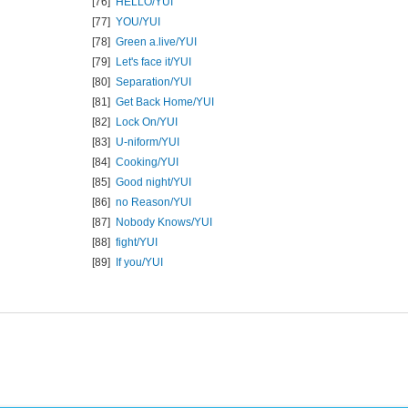
[76]
HELLO/
YUI
[77]
YOU/
YUI
[78]
Green a.live/
YUI
[79]
Let's face it/
YUI
[80]
Separation/
YUI
[81]
Get Back Home/
YUI
[82]
Lock On/
YUI
[83]
U-niform/
YUI
[84]
Cooking/
YUI
[85]
Good night/
YUI
[86]
no Reason/
YUI
[87]
Nobody Knows/
YUI
[88]
fight/
YUI
[89]
If you/
YUI