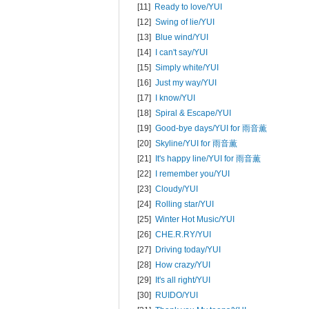
[11]
Ready to love/
YUI
[12]
Swing of lie/
YUI
[13]
Blue wind/
YUI
[14]
I can't say/
YUI
[15]
Simply white/
YUI
[16]
Just my way/
YUI
[17]
I know/
YUI
[18]
Spiral & Escape/
YUI
[19]
Good-bye days/
YUI for 雨音薫
[20]
Skyline/
YUI for 雨音薫
[21]
It's happy line/
YUI for 雨音薫
[22]
I remember you/
YUI
[23]
Cloudy/
YUI
[24]
Rolling star/
YUI
[25]
Winter Hot Music/
YUI
[26]
CHE.R.RY/
YUI
[27]
Driving today/
YUI
[28]
How crazy/
YUI
[29]
It's all right/
YUI
[30]
RUIDO/
YUI