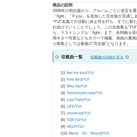
商品の説明
2006年の初出版から、アルバムごとに改定を重
「fight」「If you」を追加した完全版が完成
“YUI”名義での活動に終止符を打ち、すでに新
れ続けていくことでしょう。この全曲集も“YUI”
ら、ラストシングル「fight」まで、全89
用ギター写真などもカラーで掲載、表紙の裏側
り曲集としては最後の“完全版”となります。
収載曲一覧
収載曲の詳細を見る
[1]
feel my soul/
YUI
[2]
Free Bird/
YUI
[3]
Why me/
YUI
[4]
Tommorow's way/
YUI
[5]
Last Train/
YUI
[6]
LIFE/
YUI
[7]
crossroad/
YUI
[8]
TOKYO/
YUI
[9]
HELP/
YUI
[10]
Merry・Go・Round/
YUI