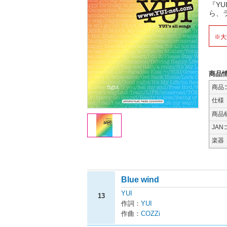
『YU
ら、ラ
※大
商品
商品
仕様
商品
JAN
楽器
Blue wind
YUI
13
作詞：
YUI
作曲：
COZZi