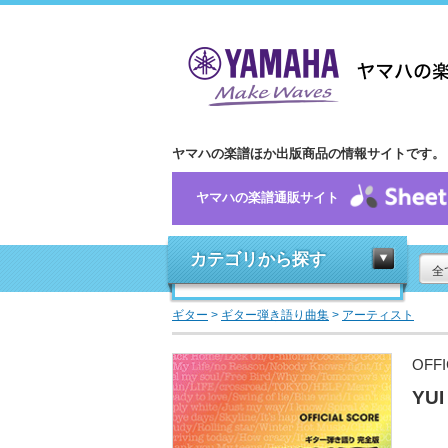
ヤマハの楽譜ほか出版商品の情報サイトです。
ヤマハの楽譜通販サイト
カテゴリから探す
全
ギター
>
ギター弾き語り曲集
>
アーティスト
OFF
YU