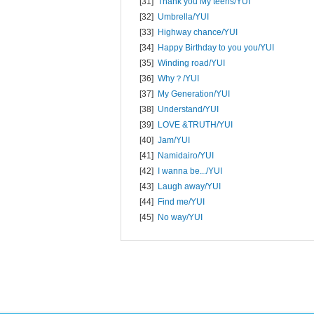
[31]
Thank you My teens/
YUI
[32]
Umbrella/
YUI
[33]
Highway chance/
YUI
[34]
Happy Birthday to you you/
YUI
[35]
Winding road/
YUI
[36]
Why？/
YUI
[37]
My Generation/
YUI
[38]
Understand/
YUI
[39]
LOVE &TRUTH/
YUI
[40]
Jam/
YUI
[41]
Namidairo/
YUI
[42]
I wanna be.../
YUI
[43]
Laugh away/
YUI
[44]
Find me/
YUI
[45]
No way/
YUI