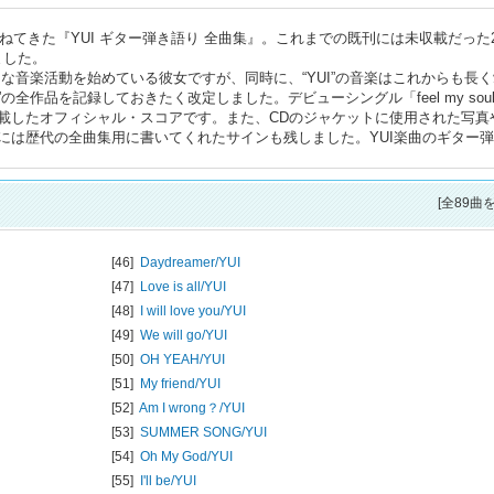
ねてきた『YUI ギター弾き語り 全曲集』。これまでの既刊には未収載だった
しました。
たな音楽活動を始めている彼女ですが、同時に、“YUI”の音楽はこれからも長
の全作品を記録しておきたく改定しました。デビューシングル「feel my sou
曲を収載したオフィシャル・スコアです。また、CDのジャケットに使用された写真
には歴代の全曲集用に書いてくれたサインも残しました。YUI楽曲のギター
[全89曲
[46]
Daydreamer/
YUI
[47]
Love is all/
YUI
[48]
I will love you/
YUI
[49]
We will go/
YUI
[50]
OH YEAH/
YUI
[51]
My friend/
YUI
[52]
Am I wrong？/
YUI
[53]
SUMMER SONG/
YUI
[54]
Oh My God/
YUI
[55]
I'll be/
YUI