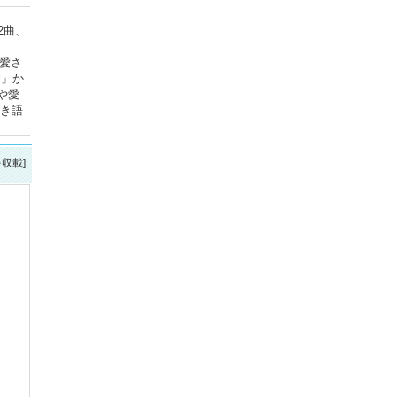
2曲、
く愛さ
l」か
や愛
弾き語
を収載]