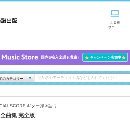
お客様
サポート
★
★
国内&輸入楽譜も豊富♪
キャンペーン実施中
てのカテゴリー
ICIAL SCORE ギター弾き語り
I 全曲集 完全版