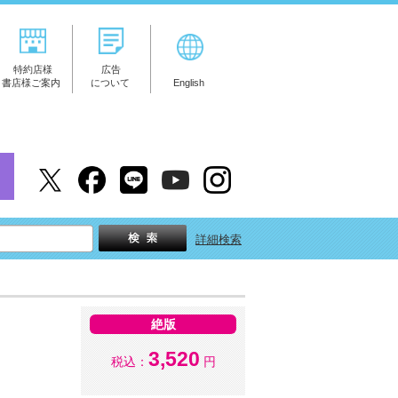
特約店様
広告
書店様ご案内
について
English
詳細検索
絶版
3,520
税込：
円