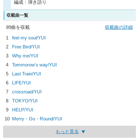
編成：弾き語り
収載曲一覧
89曲を収載
収載曲の詳細
1
feel my soul/
YUI
2
Free Bird/
YUI
3
Why me/
YUI
4
Tommorow's way/
YUI
5
Last Train/
YUI
6
LIFE/
YUI
7
crossroad/
YUI
8
TOKYO/
YUI
9
HELP/
YUI
10
Merry・Go・Round/
YUI
もっと見る