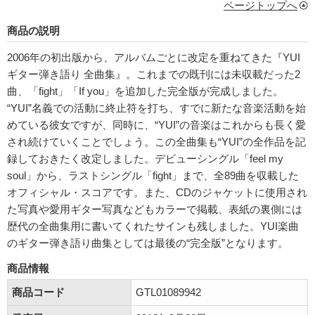
ページトップへ
商品の説明
2006年の初出版から、アルバムごとに改定を重ねてきた『YUI
ギター弾き語り 全曲集』。これまでの既刊には未収載だった2
曲、「fight」「If you」を追加した完全版が完成しました。
“YUI”名義での活動に終止符を打ち、すでに新たな音楽活動を始
めている彼女ですが、同時に、“YUI”の音楽はこれからも長く愛
され続けていくことでしょう。この全曲集も“YUI”の全作品を記
録しておきたく改定しました。デビューシングル「feel my
soul」から、ラストシングル「fight」まで、全89曲を収載した
オフィシャル・スコアです。また、CDのジャケットに使用され
た写真や愛用ギター写真などもカラーで掲載、表紙の裏側には
歴代の全曲集用に書いてくれたサインも残しました。YUI楽曲
のギター弾き語り曲集としては最後の“完全版”となります。
商品情報
商品コード
GTL01089942