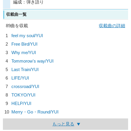
編成：弾き語り
収載曲一覧
89曲を収載
収載曲の詳細
1
feel my soul/
YUI
2
Free Bird/
YUI
3
Why me/
YUI
4
Tommorow's way/
YUI
5
Last Train/
YUI
6
LIFE/
YUI
7
crossroad/
YUI
8
TOKYO/
YUI
9
HELP/
YUI
10
Merry・Go・Round/
YUI
もっと見る