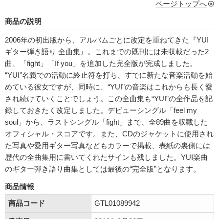
ページトップへ
商品の説明
2006年の初出版から、アルバムごとに改定を重ねてきた『YUI
ギター弾き語り 全曲集』。これまでの既刊には未収載だった2
曲、「fight」「If you」を追加した完全版が完成しました。
“YUI”名義での活動に終止符を打ち、すでに新たな音楽活動を始
めている彼女ですが、同時に、“YUI”の音楽はこれからも長く愛
され続けていくことでしょう。この全曲集も“YUI”の全作品を記
録しておきたく改定しました。デビューシングル「feel my
soul」から、ラストシングル「fight」まで、全89曲を収載した
オフィシャル・スコアです。また、CDのジャケットに使用され
た写真や愛用ギター写真などもカラーで掲載、表紙の裏側には
歴代の全曲集用に書いてくれたサインも残しました。YUI楽曲
のギター弾き語り曲集としては最後の“完全版”となります。
商品情報
商品コード
GTL01089942