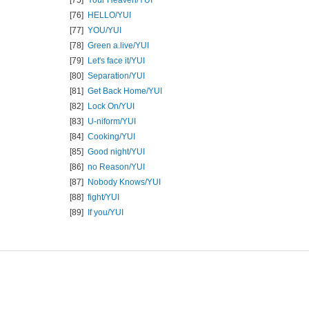
[76]
HELLO/
YUI
[77]
YOU/
YUI
[78]
Green a.live/
YUI
[79]
Let's face it/
YUI
[80]
Separation/
YUI
[81]
Get Back Home/
YUI
[82]
Lock On/
YUI
[83]
U-niform/
YUI
[84]
Cooking/
YUI
[85]
Good night/
YUI
[86]
no Reason/
YUI
[87]
Nobody Knows/
YUI
[88]
fight/
YUI
[89]
If you/
YUI