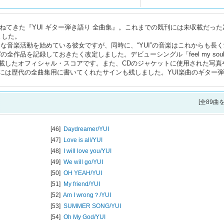
ねてきた『YUI ギター弾き語り 全曲集』。これまでの既刊には未収載だった
しました。
たな音楽活動を始めている彼女ですが、同時に、“YUI”の音楽はこれからも長
の全作品を記録しておきたく改定しました。デビューシングル「feel my sou
曲を収載したオフィシャル・スコアです。また、CDのジャケットに使用された写真
には歴代の全曲集用に書いてくれたサインも残しました。YUI楽曲のギター
[全89曲
[46]
Daydreamer/
YUI
[47]
Love is all/
YUI
[48]
I will love you/
YUI
[49]
We will go/
YUI
[50]
OH YEAH/
YUI
[51]
My friend/
YUI
[52]
Am I wrong？/
YUI
[53]
SUMMER SONG/
YUI
[54]
Oh My God/
YUI