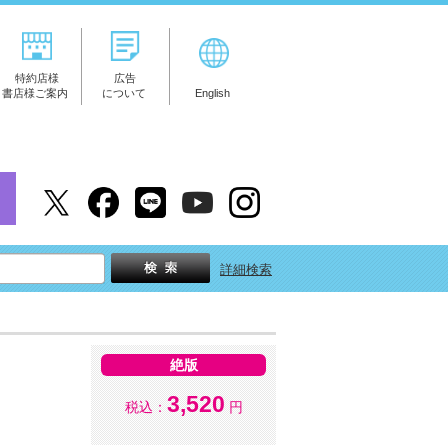
特約店様
広告
書店様ご案内
について
English
詳細検索
絶版
3,520
税込：
円