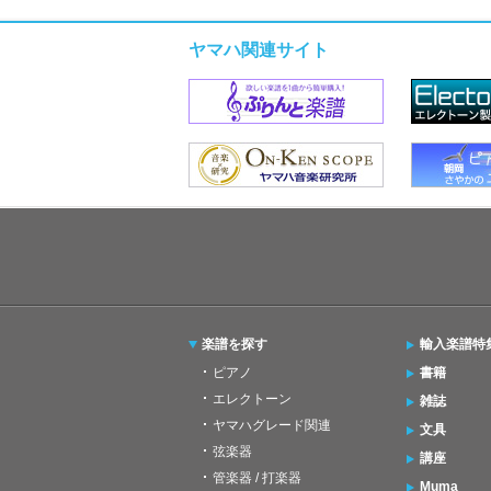
ヤマハ関連サイト
楽譜を探す
輸入楽譜特
ピアノ
書籍
エレクトーン
雑誌
ヤマハグレード関連
文具
弦楽器
講座
管楽器 / 打楽器
Muma