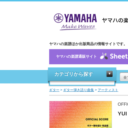
ヤマハの楽譜ほか出版商品の情報サイトです。
ヤマハの楽譜通販サイト
カテゴリから探す
全
ギター
>
ギター弾き語り曲集
>
アーティスト
OFF
YU