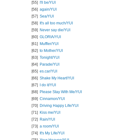
[55]
I'll be/
YUI
[56]
again/
YUI
[57]
Sea/
YUI
[58]
It's all too much/
YUI
[59]
Never say die/
YUI
[60]
GLORIA/
YUI
[61]
Muffler/
YUI
[62]
to Mother/
YUI
[63]
Tonight/
YUI
[64]
Parade/
YUI
[65]
es.car/
YUI
[66]
Shake My Heart/
YUI
[67]
I do it/
YUI
[68]
Please Stay With Me/
YUI
[69]
Cinnamon/
YUI
[70]
Driving Happy Life/
YUI
[71]
Kiss me/
YUI
[72]
Rain/
YUI
[73]
a room/
YUI
[74]
It's My Life/
YUI
[75]
Your Heaven/
YUI