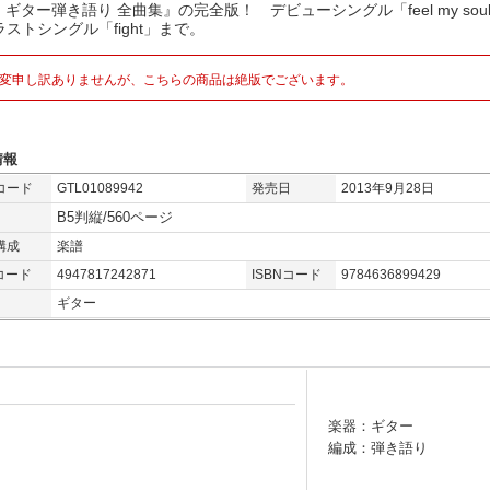
I ギター弾き語り 全曲集』の完全版！ デビューシングル「feel my sou
ストシングル「fight」まで。
変申し訳ありませんが、こちらの商品は絶版でございます。
情報
コード
GTL01089942
発売日
2013年9月28日
B5判縦/560ページ
構成
楽譜
コード
4947817242871
ISBNコード
9784636899429
ギター
楽器：ギター
編成：弾き語り