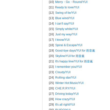
[10]
Merry・Go・Round/
YUI
[11]
Ready to love/
YUI
[12]
Swing of lie/
YUI
[13]
Blue wind/
YUI
[14]
I can't say/
YUI
[15]
Simply white/
YUI
[16]
Just my way/
YUI
[17]
I know/
YUI
[18]
Spiral & Escape/
YUI
[19]
Good-bye days/
YUI for 雨音薫
[20]
Skyline/
YUI for 雨音薫
[21]
It's happy line/
YUI for 雨音薫
[22]
I remember you/
YUI
[23]
Cloudy/
YUI
[24]
Rolling star/
YUI
[25]
Winter Hot Music/
YUI
[26]
CHE.R.RY/
YUI
[27]
Driving today/
YUI
[28]
How crazy/
YUI
[29]
It's all right/
YUI
[30]
RUIDO/
YUI