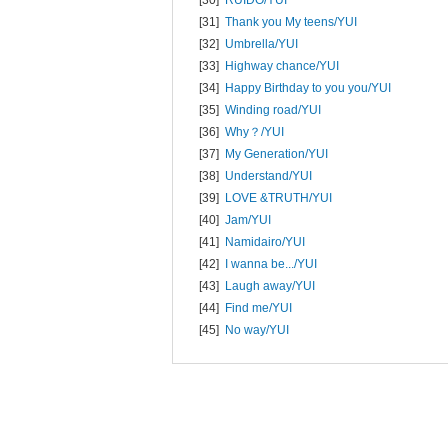
[31]
Thank you My teens/
YUI
[32]
Umbrella/
YUI
[33]
Highway chance/
YUI
[34]
Happy Birthday to you you/
YUI
[35]
Winding road/
YUI
[36]
Why？/
YUI
[37]
My Generation/
YUI
[38]
Understand/
YUI
[39]
LOVE &TRUTH/
YUI
[40]
Jam/
YUI
[41]
Namidairo/
YUI
[42]
I wanna be.../
YUI
[43]
Laugh away/
YUI
[44]
Find me/
YUI
[45]
No way/
YUI