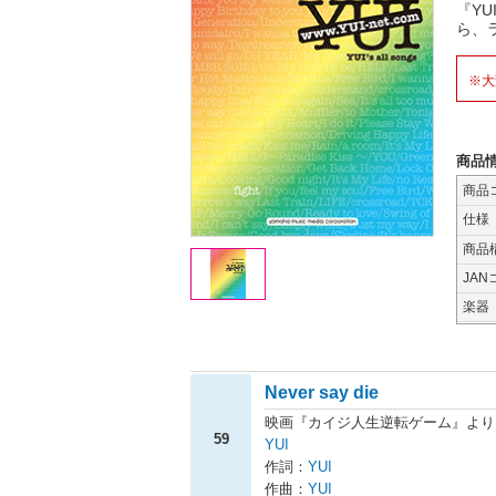
『YU
ら、ラ
※大
商品
商品
仕様
商品
JAN
楽器
Never say die
映画『カイジ人生逆転ゲーム』より
59
YUI
作詞：
YUI
作曲：
YUI