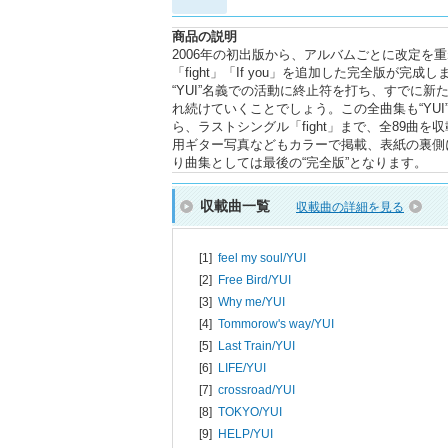
商品の説明
2006年の初出版から、アルバムごとに改定を重
「fight」「If you」を追加した完全版が完成
“YUI”名義での活動に終止符を打ち、すでに新
れ続けていくことでしょう。この全曲集も“YUI”
ら、ラストシングル「fight」まで、全89
用ギター写真などもカラーで掲載、表紙の裏側
り曲集としては最後の“完全版”となります。
収載曲一覧
収載曲の詳細を見る
[1]
feel my soul/
YUI
[2]
Free Bird/
YUI
[3]
Why me/
YUI
[4]
Tommorow's way/
YUI
[5]
Last Train/
YUI
[6]
LIFE/
YUI
[7]
crossroad/
YUI
[8]
TOKYO/
YUI
[9]
HELP/
YUI