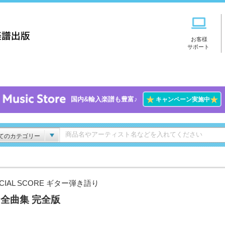
お客様
サポート
★
★
国内&輸入楽譜も豊富♪
キャンペーン実施中
てのカテゴリー
ICIAL SCORE ギター弾き語り
I 全曲集 完全版