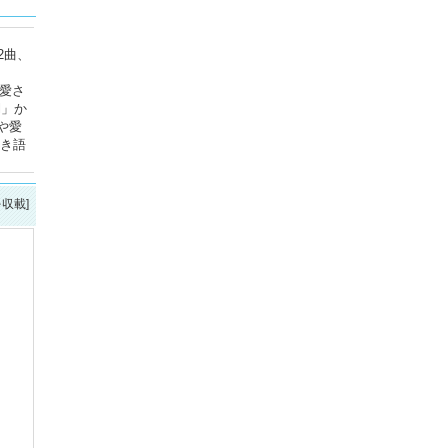
2曲、
く愛さ
l」か
や愛
弾き語
を収載]