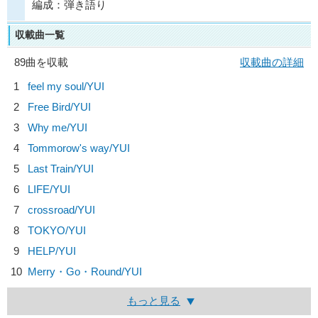
編成：弾き語り
収載曲一覧
89曲を収載
収載曲の詳細
1
feel my soul/
YUI
2
Free Bird/
YUI
3
Why me/
YUI
4
Tommorow's way/
YUI
5
Last Train/
YUI
6
LIFE/
YUI
7
crossroad/
YUI
8
TOKYO/
YUI
9
HELP/
YUI
10
Merry・Go・Round/
YUI
もっと見る