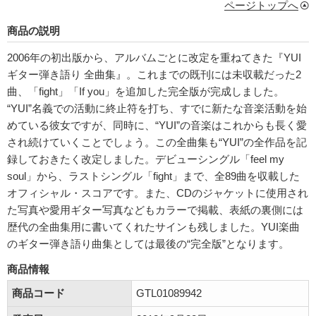
ページトップへ
商品の説明
2006年の初出版から、アルバムごとに改定を重ねてきた『YUI
ギター弾き語り 全曲集』。これまでの既刊には未収載だった2
曲、「fight」「If you」を追加した完全版が完成しました。
“YUI”名義での活動に終止符を打ち、すでに新たな音楽活動を始
めている彼女ですが、同時に、“YUI”の音楽はこれからも長く愛
され続けていくことでしょう。この全曲集も“YUI”の全作品を記
録しておきたく改定しました。デビューシングル「feel my
soul」から、ラストシングル「fight」まで、全89曲を収載した
オフィシャル・スコアです。また、CDのジャケットに使用され
た写真や愛用ギター写真などもカラーで掲載、表紙の裏側には
歴代の全曲集用に書いてくれたサインも残しました。YUI楽曲
のギター弾き語り曲集としては最後の“完全版”となります。
商品情報
商品コード
GTL01089942