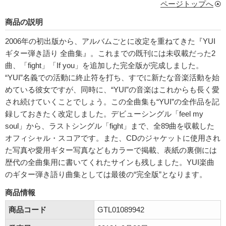
ページトップへ
商品の説明
2006年の初出版から、アルバムごとに改定を重ねてきた『YUI
ギター弾き語り 全曲集』。これまでの既刊には未収載だった2
曲、「fight」「If you」を追加した完全版が完成しました。
“YUI”名義での活動に終止符を打ち、すでに新たな音楽活動を始
めている彼女ですが、同時に、“YUI”の音楽はこれからも長く愛
され続けていくことでしょう。この全曲集も“YUI”の全作品を記
録しておきたく改定しました。デビューシングル「feel my
soul」から、ラストシングル「fight」まで、全89曲を収載した
オフィシャル・スコアです。また、CDのジャケットに使用され
た写真や愛用ギター写真などもカラーで掲載、表紙の裏側には
歴代の全曲集用に書いてくれたサインも残しました。YUI楽曲
のギター弾き語り曲集としては最後の“完全版”となります。
商品情報
商品コード
GTL01089942