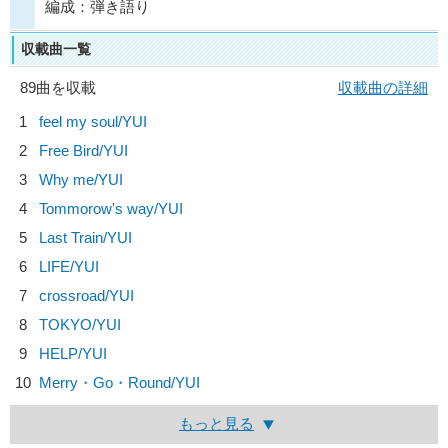
編成：弾き語り
収載曲一覧
89曲を収載
収載曲の詳細
1
feel my soul/
YUI
2
Free Bird/
YUI
3
Why me/
YUI
4
Tommorow's way/
YUI
5
Last Train/
YUI
6
LIFE/
YUI
7
crossroad/
YUI
8
TOKYO/
YUI
9
HELP/
YUI
10
Merry・Go・Round/
YUI
もっと見る