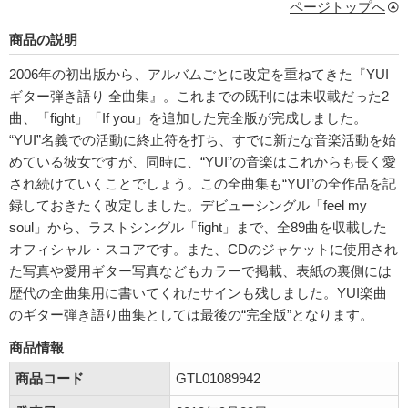
ページトップへ
商品の説明
2006年の初出版から、アルバムごとに改定を重ねてきた『YUI
ギター弾き語り 全曲集』。これまでの既刊には未収載だった2
曲、「fight」「If you」を追加した完全版が完成しました。
“YUI”名義での活動に終止符を打ち、すでに新たな音楽活動を始
めている彼女ですが、同時に、“YUI”の音楽はこれからも長く愛
され続けていくことでしょう。この全曲集も“YUI”の全作品を記
録しておきたく改定しました。デビューシングル「feel my
soul」から、ラストシングル「fight」まで、全89曲を収載した
オフィシャル・スコアです。また、CDのジャケットに使用され
た写真や愛用ギター写真などもカラーで掲載、表紙の裏側には
歴代の全曲集用に書いてくれたサインも残しました。YUI楽曲
のギター弾き語り曲集としては最後の“完全版”となります。
商品情報
商品コード
GTL01089942