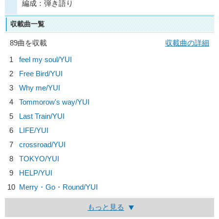
編成：弾き語り
収載曲一覧
89曲を収載
収載曲の詳細
1
feel my soul/
YUI
2
Free Bird/
YUI
3
Why me/
YUI
4
Tommorow's way/
YUI
5
Last Train/
YUI
6
LIFE/
YUI
7
crossroad/
YUI
8
TOKYO/
YUI
9
HELP/
YUI
10
Merry・Go・Round/
YUI
もっと見る