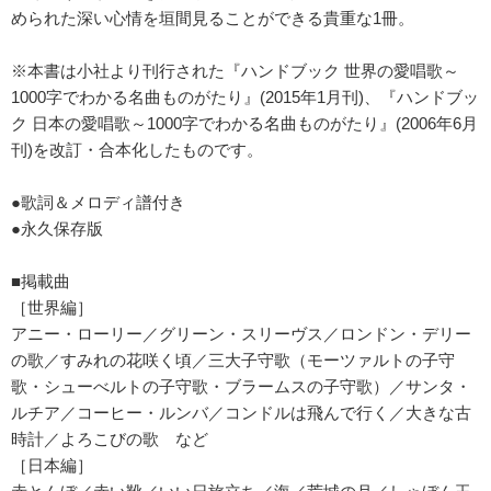
められた深い心情を垣間見ることができる貴重な1冊。
※本書は小社より刊行された『ハンドブック 世界の愛唱歌～
1000字でわかる名曲ものがたり』(2015年1月刊)、『ハンドブッ
ク 日本の愛唱歌～1000字でわかる名曲ものがたり』(2006年6月
刊)を改訂・合本化したものです。
●歌詞＆メロディ譜付き
●永久保存版
■掲載曲
［世界編］
アニー・ローリー／グリーン・スリーヴス／ロンドン・デリー
の歌／すみれの花咲く頃／三大子守歌（モーツァルトの子守
歌・シューべルトの子守歌・ブラームスの子守歌）／サンタ・
ルチア／コーヒー・ルンバ／コンドルは飛んで行く／大きな古
時計／よろこびの歌 など
［日本編］