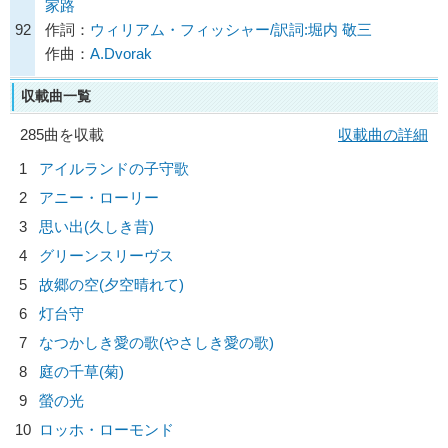
家路
92
作詞：
ウィリアム・フィッシャー/訳詞:堀内 敬三
作曲：
A.Dvorak
収載曲一覧
285曲を収載
収載曲の詳細
1
アイルランドの子守歌
2
アニー・ローリー
3
思い出(久しき昔)
4
グリーンスリーヴス
5
故郷の空(夕空晴れて)
6
灯台守
7
なつかしき愛の歌(やさしき愛の歌)
8
庭の千草(菊)
9
螢の光
10
ロッホ・ローモンド