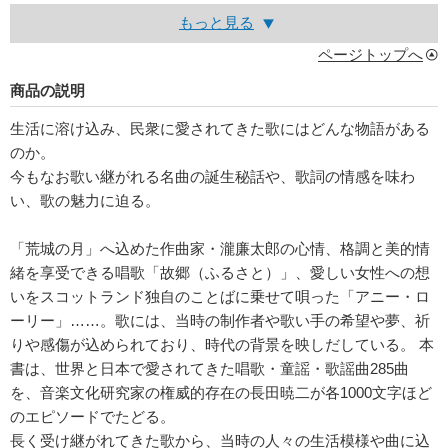
もっと見る
ページトップへ
商品の説明
生活に溶け込み、民衆に愛されてきた歌にはどんな物語がある
のか。
今もなお歌い継がれる名曲の誕生秘話や、歌詞の情感を味わ
い、歌の魅力に迫る。
「荒城の月」へ込めた作曲家・瀧廉太郎の心情、格調と美的情
緒を享受できる唱歌「故郷（ふるさと）」、愛しい女性への想
いをスコットランド独自のことばに乗せて唄った「アニー・ロ
ーリー」……。歌には、当時の制作者や歌い手の希望や夢、祈
りや感傷が込められており、時代の背景を映しだしている。 本
書は、世界と日本で愛されてきた唱歌・童謡・歌謡曲285曲
を、音楽文化研究家の権威的存在の長田暁二が各1000文字ほど
のエピソードでたどる。
長く受け継がれてきた歌から、当時の人々の生活模様や曲に込