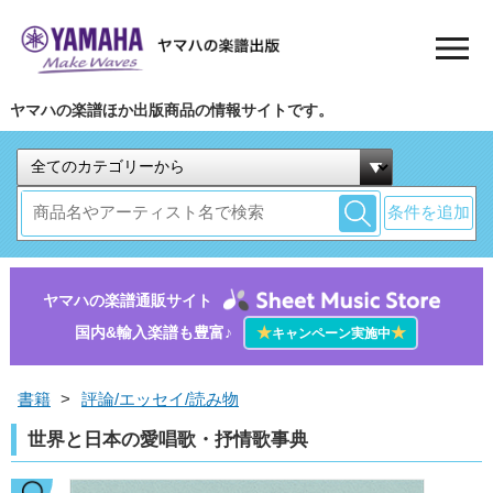
ヤマハの楽譜ほか出版商品の情報サイトです。
条件を追加
ヤマハの楽譜通販サイト
国内&輸入楽譜も豊富♪
★
★
キャンペーン実施中
書籍
>
評論/エッセイ/読み物
世界と日本の愛唱歌・抒情歌事典