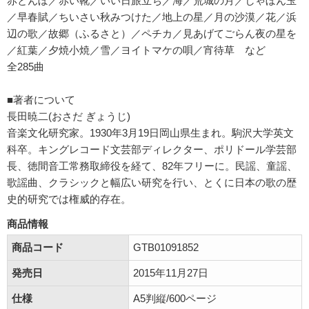
赤とんぼ／赤い靴／いい日旅立ち／海／荒城の月／しゃぼん玉
／早春賦／ちいさい秋みつけた／地上の星／月の沙漠／花／浜
辺の歌／故郷（ふるさと）／ペチカ／見あげてごらん夜の星を
／紅葉／夕焼小焼／雪／ヨイトマケの唄／宵待草 など
全285曲
■著者について
長田暁二(おさだ ぎょうじ)
音楽文化研究家。1930年3月19日岡山県生まれ。駒沢大学英文
科卒。キングレコード文芸部ディレクター、ポリドール学芸部
長、徳間音工常務取締役を経て、82年フリーに。民謡、童謡、
歌謡曲、クラシックと幅広い研究を行い、とくに日本の歌の歴
史的研究では権威的存在。
商品情報
商品コード
GTB01091852
発売日
2015年11月27日
仕様
A5判縦/600ページ