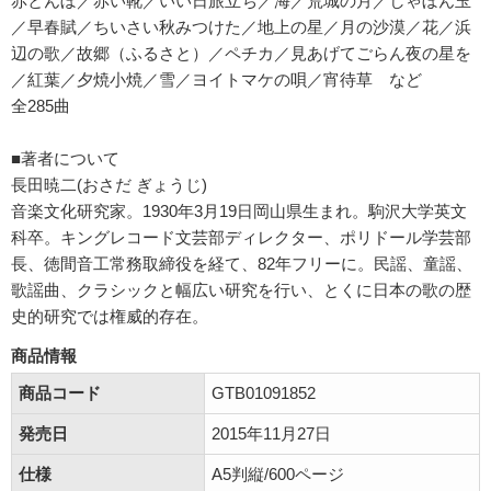
赤とんぼ／赤い靴／いい日旅立ち／海／荒城の月／しゃぼん玉
／早春賦／ちいさい秋みつけた／地上の星／月の沙漠／花／浜
辺の歌／故郷（ふるさと）／ペチカ／見あげてごらん夜の星を
／紅葉／夕焼小焼／雪／ヨイトマケの唄／宵待草 など
全285曲
■著者について
長田暁二(おさだ ぎょうじ)
音楽文化研究家。1930年3月19日岡山県生まれ。駒沢大学英文
科卒。キングレコード文芸部ディレクター、ポリドール学芸部
長、徳間音工常務取締役を経て、82年フリーに。民謡、童謡、
歌謡曲、クラシックと幅広い研究を行い、とくに日本の歌の歴
史的研究では権威的存在。
商品情報
商品コード
GTB01091852
発売日
2015年11月27日
仕様
A5判縦/600ページ