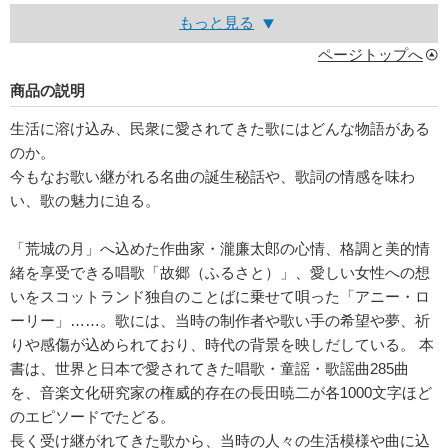
もっと見る
ページトップへ
商品の説明
生活に溶け込み、民衆に愛されてきた歌にはどんな物語がある
のか。
今もなお歌い継がれる名曲の誕生秘話や、歌詞の情感を味わ
い、歌の魅力に迫る。
「荒城の月」へ込めた作曲家・瀧廉太郎の心情、格調と美的情
緒を享受できる唱歌「故郷（ふるさと）」、愛しい女性への想
いをスコットランド独自のことばに乗せて唄った「アニー・ロ
ーリー」……。歌には、当時の制作者や歌い手の希望や夢、祈
りや感傷が込められており、時代の背景を映しだしている。 本
書は、世界と日本で愛されてきた唱歌・童謡・歌謡曲285曲
を、音楽文化研究家の権威的存在の長田暁二が各1000文字ほど
のエピソードでたどる。
長く受け継がれてきた歌から、当時の人々の生活模様や曲に込