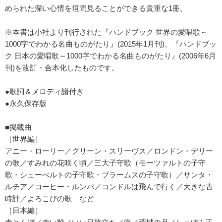
められた深い心情を垣間見ることができる貴重な1冊。
※本書は小社より刊行された『ハンドブック 世界の愛唱歌～
1000字でわかる名曲ものがたり』(2015年1月刊)、『ハンドブッ
ク 日本の愛唱歌～1000字でわかる名曲ものがたり』(2006年6月
刊)を改訂・合本化したものです。
●歌詞＆メロディ譜付き
●永久保存版
■掲載曲
［世界編］
アニー・ローリー／グリーン・スリーヴス／ロンドン・デリー
の歌／すみれの花咲く頃／三大子守歌（モーツァルトの子守
歌・シューべルトの子守歌・ブラームスの子守歌）／サンタ・
ルチア／コーヒー・ルンバ／コンドルは飛んで行く／大きな古
時計／よろこびの歌 など
［日本編］