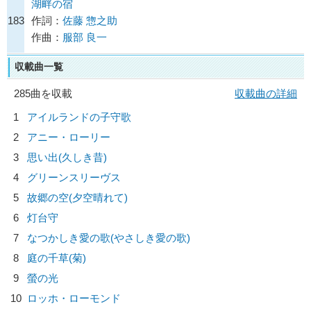
湖畔の宿
183
作詞：
佐藤 惣之助
作曲：
服部 良一
収載曲一覧
285曲を収載
収載曲の詳細
1
アイルランドの子守歌
2
アニー・ローリー
3
思い出(久しき昔)
4
グリーンスリーヴス
5
故郷の空(夕空晴れて)
6
灯台守
7
なつかしき愛の歌(やさしき愛の歌)
8
庭の千草(菊)
9
螢の光
10
ロッホ・ローモンド