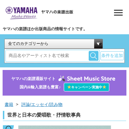
ヤマハの楽譜ほか出版商品の情報サイトです。
条件を追加
ヤマハの楽譜通販サイト
国内&輸入楽譜も豊富♪
★
★
キャンペーン実施中
書籍
>
評論/エッセイ/読み物
世界と日本の愛唱歌・抒情歌事典