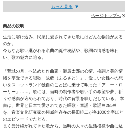
もっと見る
ページトップへ
商品の説明
生活に溶け込み、民衆に愛されてきた歌にはどんな物語がある
のか。
今もなお歌い継がれる名曲の誕生秘話や、歌詞の情感を味わ
い、歌の魅力に迫る。
「荒城の月」へ込めた作曲家・瀧廉太郎の心情、格調と美的情
緒を享受できる唱歌「故郷（ふるさと）」、愛しい女性への想
いをスコットランド独自のことばに乗せて唄った「アニー・ロ
ーリー」……。歌には、当時の制作者や歌い手の希望や夢、祈
りや感傷が込められており、時代の背景を映しだしている。 本
書は、世界と日本で愛されてきた唱歌・童謡・歌謡曲285曲
を、音楽文化研究家の権威的存在の長田暁二が各1000文字ほど
のエピソードでたどる。
長く受け継がれてきた歌から、当時の人々の生活模様や曲に込