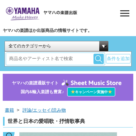
ヤマハの楽譜ほか出版商品の情報サイトです。
条件を追加
ヤマハの楽譜通販サイト
国内&輸入楽譜も豊富♪
★
★
キャンペーン実施中
書籍
>
評論/エッセイ/読み物
世界と日本の愛唱歌・抒情歌事典