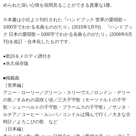
められた深い心情を垣間見ることができる貴重な1冊。
※本書は小社より刊行された『ハンドブック 世界の愛唱歌～
1000字でわかる名曲ものがたり』(2015年1月刊)、『ハンドブッ
ク 日本の愛唱歌～1000字でわかる名曲ものがたり』(2006年6月
刊)を改訂・合本化したものです。
●歌詞＆メロディ譜付き
●永久保存版
■掲載曲
［世界編］
アニー・ローリー／グリーン・スリーヴス／ロンドン・デリー
の歌／すみれの花咲く頃／三大子守歌（モーツァルトの子守
歌・シューべルトの子守歌・ブラームスの子守歌）／サンタ・
ルチア／コーヒー・ルンバ／コンドルは飛んで行く／大きな古
時計／よろこびの歌 など
［日本編］