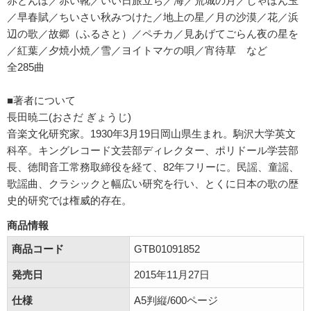
赤とんぼ／赤い靴／いい日旅立ち／海／荒城の月／しゃぼん玉
／早春賦／ちいさい秋みつけた／地上の星／月の沙漠／花／浜
辺の歌／故郷（ふるさと）／ペチカ／見あげてごらん夜の星を
／紅葉／夕焼小焼／雪／ヨイトマケの唄／宵待草 など
全285曲
■著者について
長田暁二(おさだ ぎょうじ)
音楽文化研究家。1930年3月19日岡山県生まれ。駒沢大学英文
科卒。キングレコード文芸部ディレクター、ポリドール学芸部
長、徳間音工常務取締役を経て、82年フリーに。民謡、童謡、
歌謡曲、クラシックと幅広い研究を行い、とくに日本の歌の歴
史的研究では権威的存在。
商品情報
商品コード
GTB01091852
発売日
2015年11月27日
仕様
A5判縦/600ページ