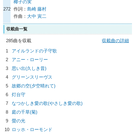
椰子の実
272
作詞：
島崎 藤村
作曲：
大中 寅二
収載曲一覧
285曲を収載
収載曲の詳細
1
アイルランドの子守歌
2
アニー・ローリー
3
思い出(久しき昔)
4
グリーンスリーヴス
5
故郷の空(夕空晴れて)
6
灯台守
7
なつかしき愛の歌(やさしき愛の歌)
8
庭の千草(菊)
9
螢の光
10
ロッホ・ローモンド