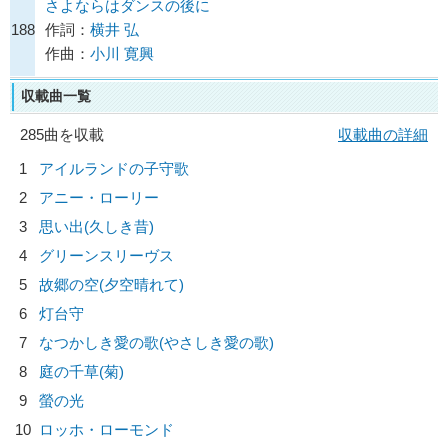
さよならはダンスの後に
188
作詞：
横井 弘
作曲：
小川 寛興
収載曲一覧
285曲を収載
収載曲の詳細
1
アイルランドの子守歌
2
アニー・ローリー
3
思い出(久しき昔)
4
グリーンスリーヴス
5
故郷の空(夕空晴れて)
6
灯台守
7
なつかしき愛の歌(やさしき愛の歌)
8
庭の千草(菊)
9
螢の光
10
ロッホ・ローモンド