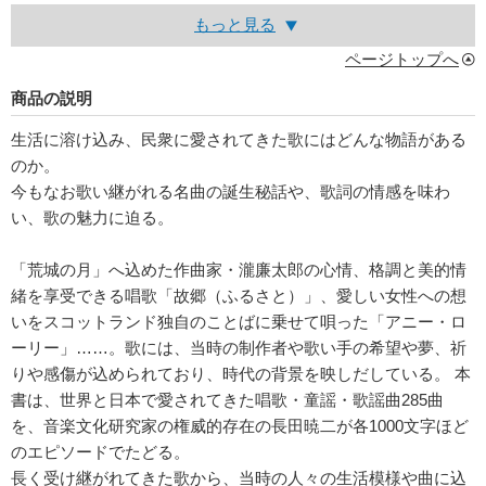
もっと見る
ページトップへ
商品の説明
生活に溶け込み、民衆に愛されてきた歌にはどんな物語がある
のか。
今もなお歌い継がれる名曲の誕生秘話や、歌詞の情感を味わ
い、歌の魅力に迫る。
「荒城の月」へ込めた作曲家・瀧廉太郎の心情、格調と美的情
緒を享受できる唱歌「故郷（ふるさと）」、愛しい女性への想
いをスコットランド独自のことばに乗せて唄った「アニー・ロ
ーリー」……。歌には、当時の制作者や歌い手の希望や夢、祈
りや感傷が込められており、時代の背景を映しだしている。 本
書は、世界と日本で愛されてきた唱歌・童謡・歌謡曲285曲
を、音楽文化研究家の権威的存在の長田暁二が各1000文字ほど
のエピソードでたどる。
長く受け継がれてきた歌から、当時の人々の生活模様や曲に込