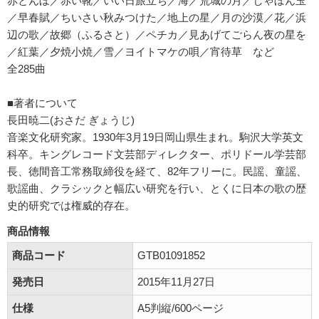
赤とんぼ／赤い靴／いい日旅立ち／海／荒城の月／しゃぼん玉
／早春賦／ちいさい秋みつけた／地上の星／月の沙漠／花／浜
辺の歌／故郷（ふるさと）／ペチカ／見あげてごらん夜の星を
／紅葉／夕焼小焼／雪／ヨイトマケの唄／宵待草 など
全285曲
■著者について
長田暁二(おさだ ぎょうじ)
音楽文化研究家。1930年3月19日岡山県生まれ。駒沢大学英文
科卒。キングレコード文芸部ディレクター、ポリドール学芸部
長、徳間音工常務取締役を経て、82年フリーに。民謡、童謡、
歌謡曲、クラシックと幅広い研究を行い、とくに日本の歌の歴
史的研究では権威的存在。
商品情報
商品コード
GTB01091852
発売日
2015年11月27日
仕様
A5判縦/600ページ