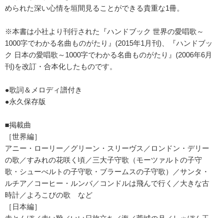
められた深い心情を垣間見ることができる貴重な1冊。
※本書は小社より刊行された『ハンドブック 世界の愛唱歌～
1000字でわかる名曲ものがたり』(2015年1月刊)、『ハンドブッ
ク 日本の愛唱歌～1000字でわかる名曲ものがたり』(2006年6月
刊)を改訂・合本化したものです。
●歌詞＆メロディ譜付き
●永久保存版
■掲載曲
［世界編］
アニー・ローリー／グリーン・スリーヴス／ロンドン・デリー
の歌／すみれの花咲く頃／三大子守歌（モーツァルトの子守
歌・シューべルトの子守歌・ブラームスの子守歌）／サンタ・
ルチア／コーヒー・ルンバ／コンドルは飛んで行く／大きな古
時計／よろこびの歌 など
［日本編］