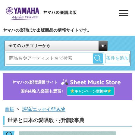
ヤマハの楽譜ほか出版商品の情報サイトです。
条件を追加
ヤマハの楽譜通販サイト
国内&輸入楽譜も豊富♪
★
★
キャンペーン実施中
書籍
>
評論/エッセイ/読み物
世界と日本の愛唱歌・抒情歌事典