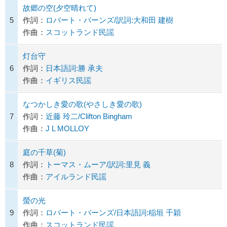
故郷の空(夕空晴れて)
5
作詞：
ロバート・バーンズ/訳詞:大和田 建樹
作曲：
スコットランド民謡
灯台守
6
作詞：
日本語詞:勝 承夫
作曲：
イギリス民謡
なつかしき愛の歌(やさしき愛の歌)
7
作詞：
近藤 玲二/Clifton Bingham
作曲：
J L MOLLOY
庭の千草(菊)
8
作詞：
トーマス・ムーア/訳詞:里見 義
作曲：
アイルランド民謡
螢の光
9
作詞：
ロバート・バーンズ/日本語詞:稲垣 千穎
作曲：
スコットランド民謡