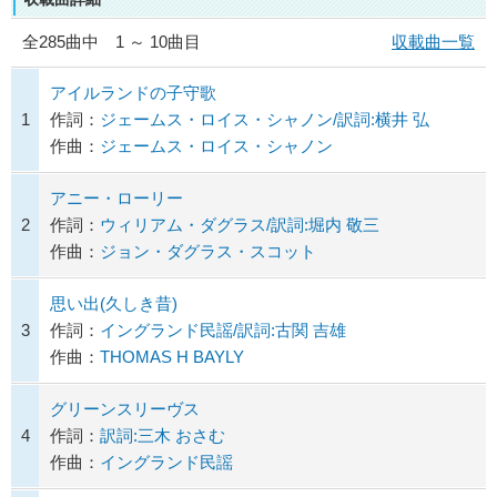
全
285
曲中 1 ～ 10曲目
収載曲一覧
アイルランドの子守歌
1
作詞：
ジェームス・ロイス・シャノン/訳詞:横井 弘
作曲：
ジェームス・ロイス・シャノン
アニー・ローリー
2
作詞：
ウィリアム・ダグラス/訳詞:堀内 敬三
作曲：
ジョン・ダグラス・スコット
思い出(久しき昔)
3
作詞：
イングランド民謡/訳詞:古関 吉雄
作曲：
THOMAS H BAYLY
グリーンスリーヴス
4
作詞：
訳詞:三木 おさむ
作曲：
イングランド民謡