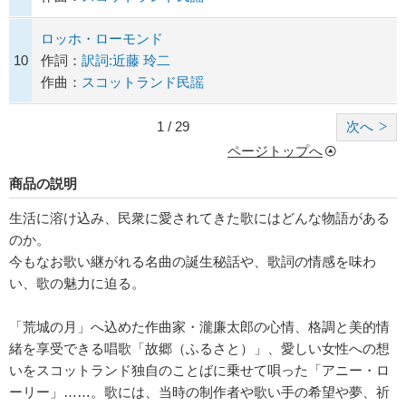
ロッホ・ローモンド
10
作詞：
訳詞:近藤 玲二
作曲：
スコットランド民謡
1 / 29
次へ
ページトップへ
商品の説明
生活に溶け込み、民衆に愛されてきた歌にはどんな物語がある
のか。
今もなお歌い継がれる名曲の誕生秘話や、歌詞の情感を味わ
い、歌の魅力に迫る。
「荒城の月」へ込めた作曲家・瀧廉太郎の心情、格調と美的情
緒を享受できる唱歌「故郷（ふるさと）」、愛しい女性への想
いをスコットランド独自のことばに乗せて唄った「アニー・ロ
ーリー」……。歌には、当時の制作者や歌い手の希望や夢、祈