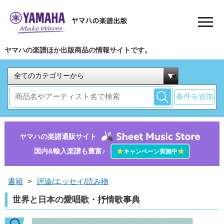
ヤマハの楽譜ほか出版商品の情報サイトです。
条件を追加
ヤマハの楽譜通販サイト
国内&輸入楽譜も豊富♪
★
★
キャンペーン実施中
書籍
>
評論/エッセイ/読み物
世界と日本の愛唱歌・抒情歌事典