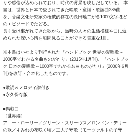
りや感傷が込められており、時代の背景を映しだしている。 本
書は、世界と日本で愛されてきた唱歌・童謡・歌謡曲285曲
を、音楽文化研究家の権威的存在の長田暁二が各1000文字ほど
のエピソードでたどる。
長く受け継がれてきた歌から、当時の人々の生活模様や曲に込
められた深い心情を垣間見ることができる貴重な1冊。
※本書は小社より刊行された『ハンドブック 世界の愛唱歌～
1000字でわかる名曲ものがたり』(2015年1月刊)、『ハンドブッ
ク 日本の愛唱歌～1000字でわかる名曲ものがたり』(2006年6月
刊)を改訂・合本化したものです。
●歌詞＆メロディ譜付き
●永久保存版
■掲載曲
［世界編］
アニー・ローリー／グリーン・スリーヴス／ロンドン・デリー
の歌／すみれの花咲く頃／三大子守歌（モーツァルトの子守