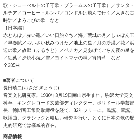
歌・シューべルトの子守歌・ブラームスの子守歌）／サンタ・
ルチア／コーヒー・ルンバ／コンドルは飛んで行く／大きな古
時計／よろこびの歌 など
［日本編］
赤とんぼ／赤い靴／いい日旅立ち／海／荒城の月／しゃぼん玉
／早春賦／ちいさい秋みつけた／地上の星／月の沙漠／花／浜
辺の歌／故郷（ふるさと）／ペチカ／見あげてごらん夜の星を
／紅葉／夕焼小焼／雪／ヨイトマケの唄／宵待草 など
全285曲
■著者について
長田暁二(おさだ ぎょうじ)
音楽文化研究家。1930年3月19日岡山県生まれ。駒沢大学英文
科卒。キングレコード文芸部ディレクター、ポリドール学芸部
長、徳間音工常務取締役を経て、82年フリーに。民謡、童謡、
歌謡曲、クラシックと幅広い研究を行い、とくに日本の歌の歴
史的研究では権威的存在。
商品情報