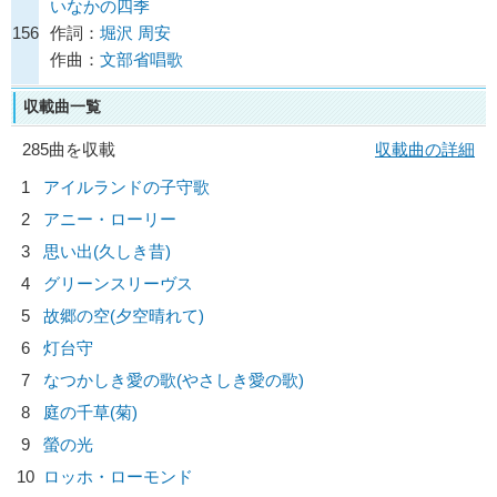
いなかの四季
156
作詞：
堀沢 周安
作曲：
文部省唱歌
収載曲一覧
285曲を収載
収載曲の詳細
1
アイルランドの子守歌
2
アニー・ローリー
3
思い出(久しき昔)
4
グリーンスリーヴス
5
故郷の空(夕空晴れて)
6
灯台守
7
なつかしき愛の歌(やさしき愛の歌)
8
庭の千草(菊)
9
螢の光
10
ロッホ・ローモンド