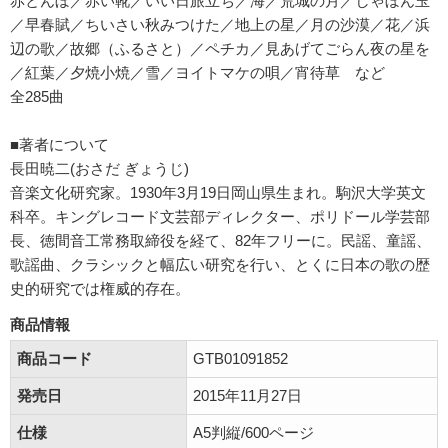
赤とんぼ／赤い靴／いい日旅立ち／海／荒城の月／しゃぼん玉
／早春賦／ちいさい秋みつけた／地上の星／月の沙漠／花／浜
辺の歌／故郷（ふるさと）／ペチカ／見あげてごらん夜の星を
／紅葉／夕焼小焼／雪／ヨイトマケの唄／宵待草 など
全285曲
■著者について
長田暁二(おさだ ぎょうじ)
音楽文化研究家。1930年3月19日岡山県生まれ。駒沢大学英文
科卒。キングレコード文芸部ディレクター、ポリドール学芸部
長、徳間音工常務取締役を経て、82年フリーに。民謡、童謡、
歌謡曲、クラシックと幅広い研究を行い、とくに日本の歌の歴
史的研究では権威的存在。
商品情報
商品コード
GTB01091852
発売日
2015年11月27日
仕様
A5判縦/600ページ