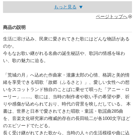
もっと見る
ページトップへ
商品の説明
生活に溶け込み、民衆に愛されてきた歌にはどんな物語がある
のか。
今もなお歌い継がれる名曲の誕生秘話や、歌詞の情感を味わ
い、歌の魅力に迫る。
「荒城の月」へ込めた作曲家・瀧廉太郎の心情、格調と美的情
緒を享受できる唱歌「故郷（ふるさと）」、愛しい女性への想
いをスコットランド独自のことばに乗せて唄った「アニー・ロ
ーリー」……。歌には、当時の制作者や歌い手の希望や夢、祈
りや感傷が込められており、時代の背景を映しだしている。 本
書は、世界と日本で愛されてきた唱歌・童謡・歌謡曲285曲
を、音楽文化研究家の権威的存在の長田暁二が各1000文字ほど
のエピソードでたどる。
長く受け継がれてきた歌から、当時の人々の生活模様や曲に込