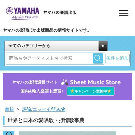
ヤマハの楽譜ほか出版商品の情報サイトです。
条件を追加
ヤマハの楽譜通販サイト
国内&輸入楽譜も豊富♪
★
★
キャンペーン実施中
書籍
>
評論/エッセイ/読み物
世界と日本の愛唱歌・抒情歌事典