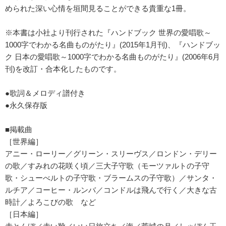
められた深い心情を垣間見ることができる貴重な1冊。
※本書は小社より刊行された『ハンドブック 世界の愛唱歌～
1000字でわかる名曲ものがたり』(2015年1月刊)、『ハンドブッ
ク 日本の愛唱歌～1000字でわかる名曲ものがたり』(2006年6月
刊)を改訂・合本化したものです。
●歌詞＆メロディ譜付き
●永久保存版
■掲載曲
［世界編］
アニー・ローリー／グリーン・スリーヴス／ロンドン・デリー
の歌／すみれの花咲く頃／三大子守歌（モーツァルトの子守
歌・シューべルトの子守歌・ブラームスの子守歌）／サンタ・
ルチア／コーヒー・ルンバ／コンドルは飛んで行く／大きな古
時計／よろこびの歌 など
［日本編］