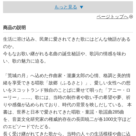
もっと見る
ページトップへ
商品の説明
生活に溶け込み、民衆に愛されてきた歌にはどんな物語がある
のか。
今もなお歌い継がれる名曲の誕生秘話や、歌詞の情感を味わ
い、歌の魅力に迫る。
「荒城の月」へ込めた作曲家・瀧廉太郎の心情、格調と美的情
緒を享受できる唱歌「故郷（ふるさと）」、愛しい女性への想
いをスコットランド独自のことばに乗せて唄った「アニー・ロ
ーリー」……。歌には、当時の制作者や歌い手の希望や夢、祈
りや感傷が込められており、時代の背景を映しだしている。 本
書は、世界と日本で愛されてきた唱歌・童謡・歌謡曲285曲
を、音楽文化研究家の権威的存在の長田暁二が各1000文字ほど
のエピソードでたどる。
長く受け継がれてきた歌から、当時の人々の生活模様や曲に込