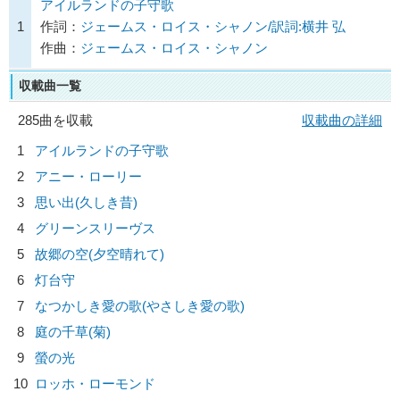
アイルランドの子守歌
1
作詞：
ジェームス・ロイス・シャノン/訳詞:横井 弘
作曲：
ジェームス・ロイス・シャノン
収載曲一覧
285曲を収載
収載曲の詳細
1
アイルランドの子守歌
2
アニー・ローリー
3
思い出(久しき昔)
4
グリーンスリーヴス
5
故郷の空(夕空晴れて)
6
灯台守
7
なつかしき愛の歌(やさしき愛の歌)
8
庭の千草(菊)
9
螢の光
10
ロッホ・ローモンド