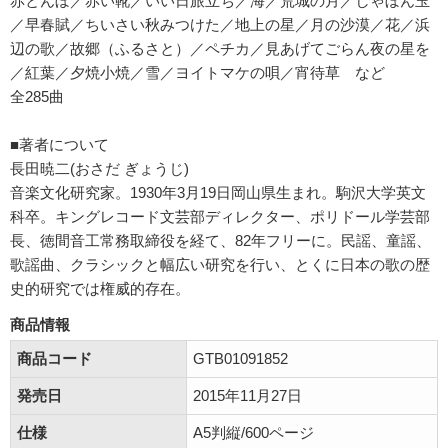
赤とんぼ／赤い靴／いい日旅立ち／海／荒城の月／しゃぼん玉
／早春賦／ちいさい秋みつけた／地上の星／月の沙漠／花／浜
辺の歌／故郷（ふるさと）／ペチカ／見あげてごらん夜の星を
／紅葉／夕焼小焼／雪／ヨイトマケの唄／宵待草 など
全285曲
■著者について
長田暁二(おさだ ぎょうじ)
音楽文化研究家。1930年3月19日岡山県生まれ。駒沢大学英文
科卒。キングレコード文芸部ディレクター、ポリドール学芸部
長、徳間音工常務取締役を経て、82年フリーに。民謡、童謡、
歌謡曲、クラシックと幅広い研究を行い、とくに日本の歌の歴
史的研究では権威的存在。
商品情報
商品コード
GTB01091852
発売日
2015年11月27日
仕様
A5判縦/600ページ