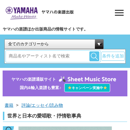
ヤマハの楽譜ほか出版商品の情報サイトです。
条件を追加
ヤマハの楽譜通販サイト
国内&輸入楽譜も豊富♪
★
★
キャンペーン実施中
書籍
>
評論/エッセイ/読み物
世界と日本の愛唱歌・抒情歌事典