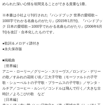
められた深い心情を垣間見ることができる貴重な1冊。
※本書は小社より刊行された『ハンドブック 世界の愛唱歌～
1000字でわかる名曲ものがたり』(2015年1月刊)、『ハンドブッ
ク 日本の愛唱歌～1000字でわかる名曲ものがたり』(2006年6月
刊)を改訂・合本化したものです。
●歌詞＆メロディ譜付き
●永久保存版
■掲載曲
［世界編］
アニー・ローリー／グリーン・スリーヴス／ロンドン・デリー
の歌／すみれの花咲く頃／三大子守歌（モーツァルトの子守
歌・シューべルトの子守歌・ブラームスの子守歌）／サンタ・
ルチア／コーヒー・ルンバ／コンドルは飛んで行く／大きな古
時計／よろこびの歌 など
［日本編］