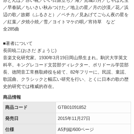
赤とんぼ／赤い靴／いい日旅立ち／海／荒城の月／しゃぼん玉
／早春賦／ちいさい秋みつけた／地上の星／月の沙漠／花／浜
辺の歌／故郷（ふるさと）／ペチカ／見あげてごらん夜の星を
／紅葉／夕焼小焼／雪／ヨイトマケの唄／宵待草 など
全285曲
■著者について
長田暁二(おさだ ぎょうじ)
音楽文化研究家。1930年3月19日岡山県生まれ。駒沢大学英文
科卒。キングレコード文芸部ディレクター、ポリドール学芸部
長、徳間音工常務取締役を経て、82年フリーに。民謡、童謡、
歌謡曲、クラシックと幅広い研究を行い、とくに日本の歌の歴
史的研究では権威的存在。
商品情報
商品コード
GTB01091852
発売日
2015年11月27日
仕様
A5判縦/600ページ