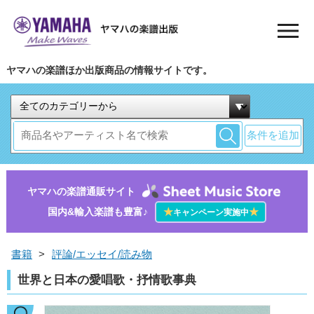
ヤマハの楽譜ほか出版商品の情報サイトです。
条件を追加
ヤマハの楽譜通販サイト
国内&輸入楽譜も豊富♪
★
★
キャンペーン実施中
書籍
>
評論/エッセイ/読み物
世界と日本の愛唱歌・抒情歌事典