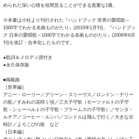
められた深い心情を垣間見ることができる貴重な1冊。
※本書は小社より刊行された『ハンドブック 世界の愛唱歌～
1000字でわかる名曲ものがたり』(2015年1月刊)、『ハンドブッ
ク 日本の愛唱歌～1000字でわかる名曲ものがたり』(2006年6月
刊)を改訂・合本化したものです。
●歌詞＆メロディ譜付き
●永久保存版
■掲載曲
［世界編］
アニー・ローリー／グリーン・スリーヴス／ロンドン・デリー
の歌／すみれの花咲く頃／三大子守歌（モーツァルトの子守
歌・シューべルトの子守歌・ブラームスの子守歌）／サンタ・
ルチア／コーヒー・ルンバ／コンドルは飛んで行く／大きな古
時計／よろこびの歌 など
［日本編］