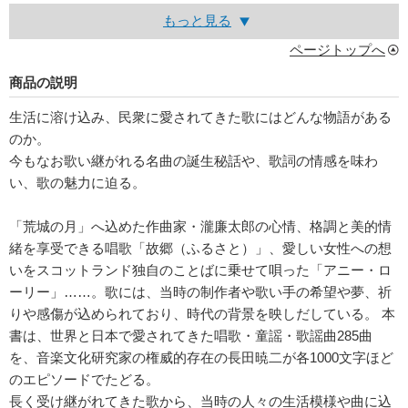
もっと見る
ページトップへ
商品の説明
生活に溶け込み、民衆に愛されてきた歌にはどんな物語がある
のか。
今もなお歌い継がれる名曲の誕生秘話や、歌詞の情感を味わ
い、歌の魅力に迫る。
「荒城の月」へ込めた作曲家・瀧廉太郎の心情、格調と美的情
緒を享受できる唱歌「故郷（ふるさと）」、愛しい女性への想
いをスコットランド独自のことばに乗せて唄った「アニー・ロ
ーリー」……。歌には、当時の制作者や歌い手の希望や夢、祈
りや感傷が込められており、時代の背景を映しだしている。 本
書は、世界と日本で愛されてきた唱歌・童謡・歌謡曲285曲
を、音楽文化研究家の権威的存在の長田暁二が各1000文字ほど
のエピソードでたどる。
長く受け継がれてきた歌から、当時の人々の生活模様や曲に込