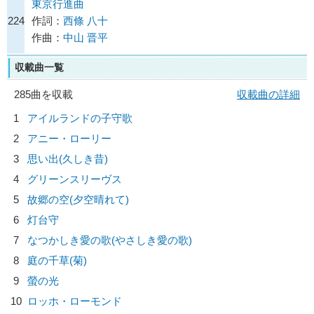
東京行進曲
224
作詞：
西條 八十
作曲：
中山 晋平
収載曲一覧
285曲を収載
収載曲の詳細
1
アイルランドの子守歌
2
アニー・ローリー
3
思い出(久しき昔)
4
グリーンスリーヴス
5
故郷の空(夕空晴れて)
6
灯台守
7
なつかしき愛の歌(やさしき愛の歌)
8
庭の千草(菊)
9
螢の光
10
ロッホ・ローモンド