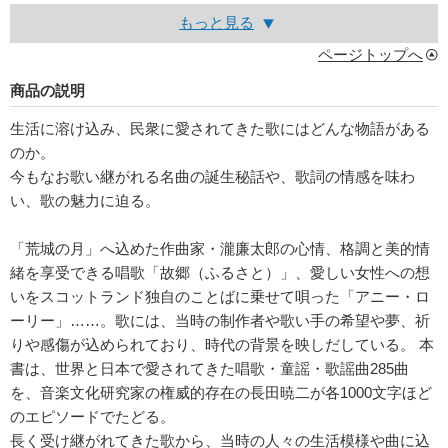
もっと見る
ページトップへ
商品の説明
生活に溶け込み、民衆に愛されてきた歌にはどんな物語がある
のか。
今もなお歌い継がれる名曲の誕生秘話や、歌詞の情感を味わ
い、歌の魅力に迫る。
「荒城の月」へ込めた作曲家・瀧廉太郎の心情、格調と美的情
緒を享受できる唱歌「故郷（ふるさと）」、愛しい女性への想
いをスコットランド独自のことばに乗せて唄った「アニー・ロ
ーリー」……。歌には、当時の制作者や歌い手の希望や夢、祈
りや感傷が込められており、時代の背景を映しだしている。 本
書は、世界と日本で愛されてきた唱歌・童謡・歌謡曲285曲
を、音楽文化研究家の権威的存在の長田暁二が各1000文字ほど
のエピソードでたどる。
長く受け継がれてきた歌から、当時の人々の生活模様や曲に込