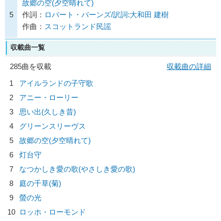
故郷の空(夕空晴れて)
5
作詞：
ロバート・バーンズ/訳詞:大和田 建樹
作曲：
スコットランド民謡
収載曲一覧
285曲を収載
収載曲の詳細
1
アイルランドの子守歌
2
アニー・ローリー
3
思い出(久しき昔)
4
グリーンスリーヴス
5
故郷の空(夕空晴れて)
6
灯台守
7
なつかしき愛の歌(やさしき愛の歌)
8
庭の千草(菊)
9
螢の光
10
ロッホ・ローモンド