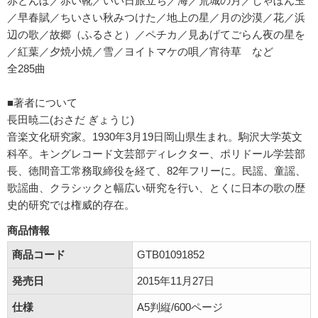
赤とんぼ／赤い靴／いい日旅立ち／海／荒城の月／しゃぼん玉
／早春賦／ちいさい秋みつけた／地上の星／月の沙漠／花／浜
辺の歌／故郷（ふるさと）／ペチカ／見あげてごらん夜の星を
／紅葉／夕焼小焼／雪／ヨイトマケの唄／宵待草 など
全285曲
■著者について
長田暁二(おさだ ぎょうじ)
音楽文化研究家。1930年3月19日岡山県生まれ。駒沢大学英文
科卒。キングレコード文芸部ディレクター、ポリドール学芸部
長、徳間音工常務取締役を経て、82年フリーに。民謡、童謡、
歌謡曲、クラシックと幅広い研究を行い、とくに日本の歌の歴
史的研究では権威的存在。
商品情報
商品コード
GTB01091852
発売日
2015年11月27日
仕様
A5判縦/600ページ