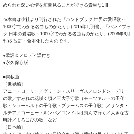
められた深い心情を垣間見ることができる貴重な1冊。
※本書は小社より刊行された『ハンドブック 世界の愛唱歌～
1000字でわかる名曲ものがたり』(2015年1月刊)、『ハンドブッ
ク 日本の愛唱歌～1000字でわかる名曲ものがたり』(2006年6月
刊)を改訂・合本化したものです。
●歌詞＆メロディ譜付き
●永久保存版
■掲載曲
［世界編］
アニー・ローリー／グリーン・スリーヴス／ロンドン・デリー
の歌／すみれの花咲く頃／三大子守歌（モーツァルトの子守
歌・シューべルトの子守歌・ブラームスの子守歌）／サンタ・
ルチア／コーヒー・ルンバ／コンドルは飛んで行く／大きな古
時計／よろこびの歌 など
［日本編］