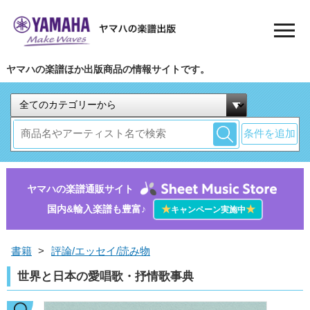
ヤマハの楽譜ほか出版商品の情報サイトです。
条件を追加
ヤマハの楽譜通販サイト
国内&輸入楽譜も豊富♪
★
★
キャンペーン実施中
書籍
>
評論/エッセイ/読み物
世界と日本の愛唱歌・抒情歌事典