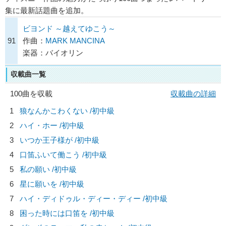
集に最新話題曲を追加。
ビヨンド ～越えてゆこう～
91
作曲：
MARK MANCINA
楽器：バイオリン
収載曲一覧
100曲を収載
収載曲の詳細
1
狼なんかこわくない /初中級
2
ハイ・ホー /初中級
3
いつか王子様が /初中級
4
口笛ふいて働こう /初中級
5
私の願い /初中級
6
星に願いを /初中級
7
ハイ・ディドゥル・ディー・ディー /初中級
8
困った時には口笛を /初中級