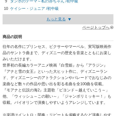
9
ダンボのテーマ～私の赤ちゃん /初中級
10
ケイシー・ジュニア /初中級
もっと見る
ページトップへ
商品の説明
往年の名作にプリンセス、ピクサーやマーベル、実写版映画作
品のサントラ曲まで、ディズニーの歴史を音楽とともにお楽し
みいただけます。
世界初の長編カラーアニメ映画『白雪姫』から『アラジン』
『アナと雪の女王』といった大ヒット作に、ディズニーラン
ド、ディズニーシーのアトラクションやパレードでおなじみの
楽曲など数々の作品や思い出を彩る名曲を全100曲を収載。
『モアナと伝説の海2』主題歌「ビヨンド～越えていこう～」
他、「ウィッシュ～この願い～」「ジャンボリミッキー！」も
収載。バイオリンで演奏しやすいようアレンジしています。
※楽譜はイントロ・間奏・リピートを省略するなど演奏しやす