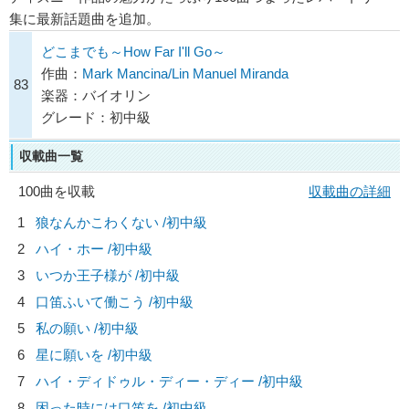
集に最新話題曲を追加。
どこまでも～How Far I'll Go～
作曲：
Mark Mancina/Lin Manuel Miranda
83
楽器：バイオリン
グレード：初中級
収載曲一覧
100曲を収載
収載曲の詳細
1
狼なんかこわくない /初中級
2
ハイ・ホー /初中級
3
いつか王子様が /初中級
4
口笛ふいて働こう /初中級
5
私の願い /初中級
6
星に願いを /初中級
7
ハイ・ディドゥル・ディー・ディー /初中級
8
困った時には口笛を /初中級