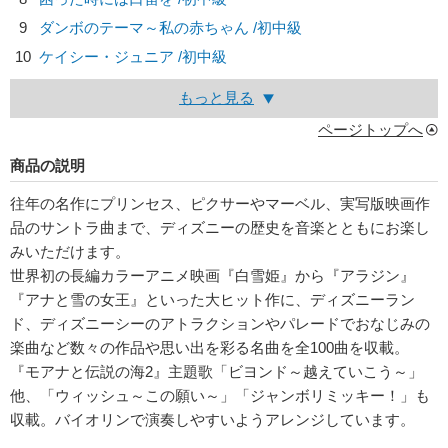
9
ダンボのテーマ～私の赤ちゃん /初中級
10
ケイシー・ジュニア /初中級
もっと見る
ページトップへ
商品の説明
往年の名作にプリンセス、ピクサーやマーベル、実写版映画作
品のサントラ曲まで、ディズニーの歴史を音楽とともにお楽し
みいただけます。
世界初の長編カラーアニメ映画『白雪姫』から『アラジン』
『アナと雪の女王』といった大ヒット作に、ディズニーラン
ド、ディズニーシーのアトラクションやパレードでおなじみの
楽曲など数々の作品や思い出を彩る名曲を全100曲を収載。
『モアナと伝説の海2』主題歌「ビヨンド～越えていこう～」
他、「ウィッシュ～この願い～」「ジャンボリミッキー！」も
収載。バイオリンで演奏しやすいようアレンジしています。