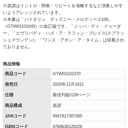
※楽譜はイントロ・間奏・リピートを省略するなど演奏しやす
いようアレンジされています。
※本書は「バイオリン ディズニー・メロディーズ100」
（GTW01101049）の改訂版です。「ジッパ・ディ・ドゥーダ
ー」「エヴリバディ・ハズ・ア・ラフィン・プレイス(スプラッ
シュマウンテン)」「ワンス・アポン・ア・タイム」は収載され
ておりません。
商品情報
商品コード
GTW01102370
発売日
2025年12月16日
仕様
菊倍判縦/128ページ
商品構成
楽譜
JANコード
4947817307365
ISBNコード
9784636120226