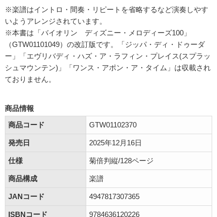
※楽譜はイントロ・間奏・リピートを省略するなど演奏しやす
いようアレンジされています。
※本書は「バイオリン ディズニー・メロディーズ100」
（GTW01101049）の改訂版です。「ジッパ・ディ・ドゥーダ
ー」「エヴリバディ・ハズ・ア・ラフィン・プレイス(スプラッ
シュマウンテン)」「ワンス・アポン・ア・タイム」は収載され
ておりません。
商品情報
商品コード
GTW01102370
発売日
2025年12月16日
仕様
菊倍判縦/128ページ
商品構成
楽譜
JANコード
4947817307365
ISBNコード
9784636120226