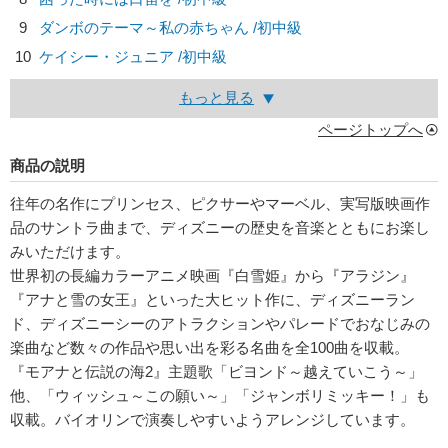
9
ダンボのテーマ～私の赤ちゃん /初中級
10
ケイシー・ジュニア /初中級
もっと見る
ページトップへ
商品の説明
往年の名作にプリンセス、ピクサーやマーベル、実写版映画作
品のサントラ曲まで、ディズニーの歴史を音楽とともにお楽し
みいただけます。
世界初の長編カラーアニメ映画『白雪姫』から『アラジン』
『アナと雪の女王』といった大ヒット作に、ディズニーラン
ド、ディズニーシーのアトラクションやパレードでおなじみの
楽曲など数々の作品や思い出を彩る名曲を全100曲を収載。
『モアナと伝説の海2』主題歌「ビヨンド～越えていこう～」
他、「ウィッシュ～この願い～」「ジャンボリミッキー！」も
収載。バイオリンで演奏しやすいようアレンジしています。