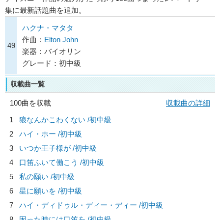
集に最新話題曲を追加。
ハクナ・マタタ
作曲：
Elton John
49
楽器：バイオリン
グレード：初中級
収載曲一覧
100曲を収載
収載曲の詳細
1
狼なんかこわくない /初中級
2
ハイ・ホー /初中級
3
いつか王子様が /初中級
4
口笛ふいて働こう /初中級
5
私の願い /初中級
6
星に願いを /初中級
7
ハイ・ディドゥル・ディー・ディー /初中級
8
困った時には口笛を /初中級